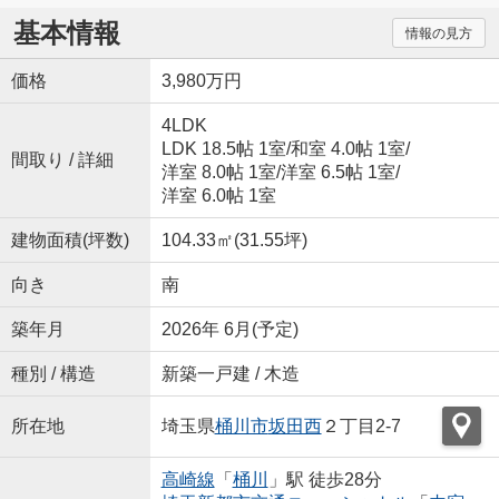
基本情報
情報の見方
価格
3,980万円
4LDK
LDK 18.5帖 1室
/
和室 4.0帖 1室
/
間取り / 詳細
洋室 8.0帖 1室
/
洋室 6.5帖 1室
/
洋室 6.0帖 1室
建物面積(坪数)
104.33㎡(31.55坪)
向き
南
築年月
2026年 6月(予定)
種別 / 構造
新築一戸建 / 木造
所在地
埼玉県
桶川市
坂田西
２丁目2-7
高崎線
「
桶川
」駅 徒歩28分