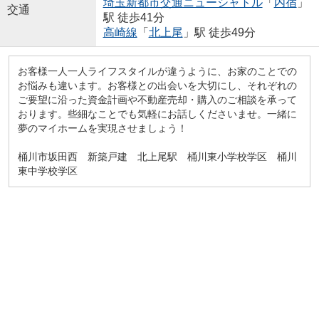
埼玉新都市交通ニューシャトル
「
内宿
」
交通
駅 徒歩41分
高崎線
「
北上尾
」駅 徒歩49分
お客様一人一人ライフスタイルが違うように、お家のことでの
お悩みも違います。お客様との出会いを大切にし、それぞれの
ご要望に沿った資金計画や不動産売却・購入のご相談を承って
おります。些細なことでも気軽にお話しくださいませ。一緒に
夢のマイホームを実現させましょう！
桶川市坂田西 新築戸建 北上尾駅 桶川東小学校学区 桶川
東中学校学区