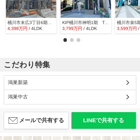
桶川市末広3丁目6期 新築戸建 全2棟 2号棟
KIP桶川市神明1期 Terrechez 新築戸建 全2棟 2号棟
4,398
万
円
/ 4LDK
3,799
万
円
/ 4LDK
3,599
万
円
こだわり特集
鴻巣新築
鴻巣中古
メールで共有する
LINEで共有する