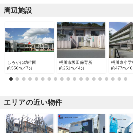
周辺施設
しろがね幼稚園
桶川市坂田保育所
桶川東小学
約556m／7分
約251m／4分
約477m／
エリアの近い物件