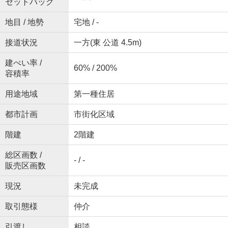
セットバック
地目 / 地勢
宅地 / -
接道状況
一方(東 公道 4.5m)
建ぺい率 /
60% / 200%
容積率
用途地域
第一種住居
都市計画
市街化区域
階建
2階建
総区画数 /
- / -
販売区画数
現況
未完成
取引態様
仲介
引渡し
相談