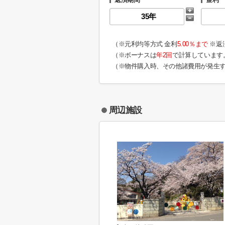
（※元利均等方式 金利
5.00％まで
※返
（※ボーナスは
年2回
で計算しています
（※物件購入時、その他諸費用が発生
周辺施設