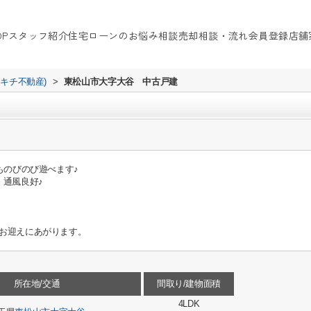
OP
スタッフ紹介
住宅ローンのお悩み相談
売却相談・流れ
会員登録
店舗
イキチ不動産)
>
東松山市大字大谷 中古戸建
ものびのび遊べます♪
・通風良好♪
お迎えにあがります。
所在地/交通
間取り/建物面積
4LDK