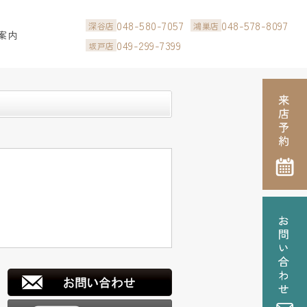
048-580-7057
048-578-8097
深谷店
鴻巣店
案内
049-299-7399
坂戸店