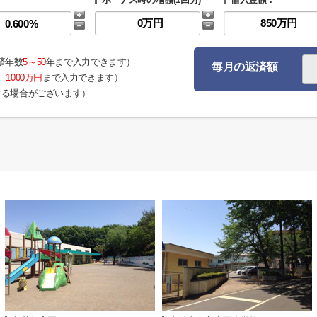
済年数
5～50
年まで入力できます）
毎月の返済額
。
1000万円
まで入力できます）
する場合がございます）