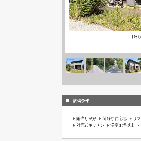
【外
設備条件
陽当り良好
閑静な住宅地
リフ
対面式キッチン
浴室１坪以上