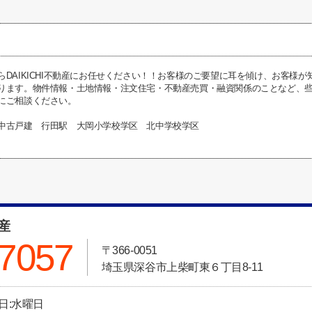
らDAIKICHI不動産にお任せください！！お客様のご要望に耳を傾け、お客様
ります。物件情報・土地情報・注文住宅・不動産売買・融資関係のことなど、些細な
にご相談ください。
中古戸建 行田駅 大岡小学校学区 北中学校学区
動産
-7057
〒366-0051
埼玉県深谷市上柴町東６丁目8-11
休日:水曜日