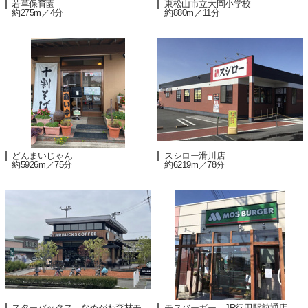
若草保育園
東松山市立大岡小学校
約275m／4分
約880m／11分
どんまいじゃん
スシロー滑川店
約5926m／75分
約6219m／78分
スターバックス なめがわ森林モ
モスバーガー JR行田駅前通店