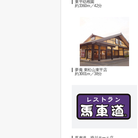
東平幼稚園
約3360m／42分
夢庵 東松山東平店
約3001m／38分
馬車道 滑川モール店