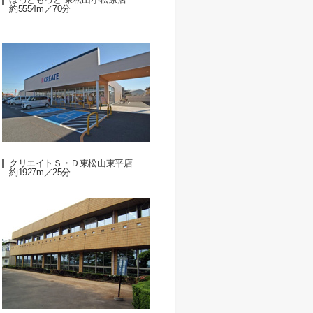
約5554m／70分
クリエイトＳ・Ｄ東松山東平店
約1927m／25分