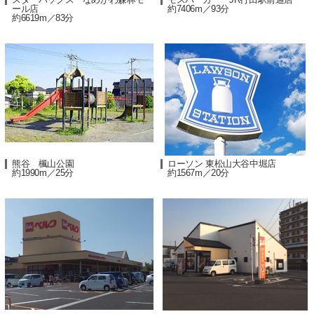
ール店
約7406m／93分
約6619m／83分
熊谷 楓山公園
ローソン 東松山大谷中堀店
約1990m／25分
約1567m／20分