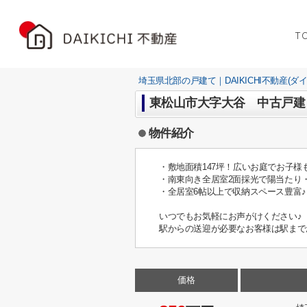
T
埼玉県北部の戸建て｜DAIKICHI不動産(ダ
東松山市大字大谷 中古戸建
物件紹介
・敷地面積147坪！広いお庭でお子様
・南東向き全居室2面採光で陽当たり
・全居室6帖以上で収納スペース豊富♪
いつでもお気軽にお声がけください♪
駅からの送迎が必要なお客様は駅まで
価格