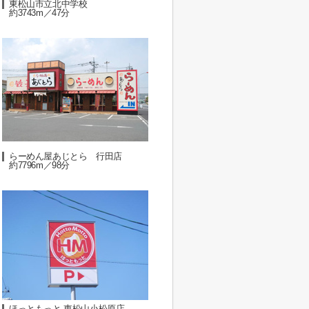
東松山市立北中学校
約3743m／47分
らーめん屋あじとら 行田店
約7796m／98分
ほっともっと 東松山小松原店