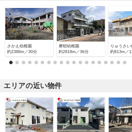
さかえ幼稚園
摩耶幼稚園
りゅうさい
約2388m／30分
約2818m／36分
約813m／1
エリアの近い物件