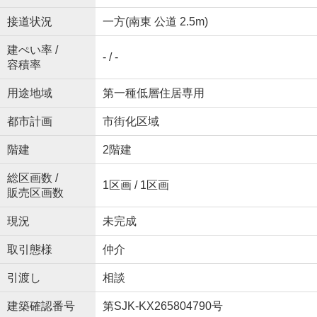
接道状況
一方(南東 公道 2.5m)
建ぺい率 /
- / -
容積率
用途地域
第一種低層住居専用
都市計画
市街化区域
階建
2階建
総区画数 /
1区画 / 1区画
販売区画数
現況
未完成
取引態様
仲介
引渡し
相談
建築確認番号
第SJK-KX265804790号