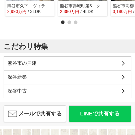
熊谷市久下 ヴィラコートゆうきゅう 新築戸建 全2棟 S区画
熊谷市赤城町第3 クレイドルガーデン 新築戸建 全2棟 2号棟
熊谷市高柳
2,990
万
円
/ 3LDK
2,380
万
円
/ 4LDK
3,180
万
円
こだわり特集
熊谷市の戸建
深谷新築
深谷中古
メールで共有する
LINEで共有する