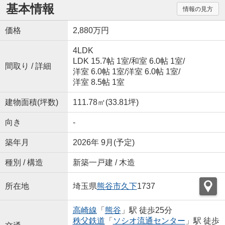
基本情報
情報の見方
価格
2,880万円
4LDK
LDK 15.7帖 1室
/
和室 6.0帖 1室
/
間取り / 詳細
洋室 6.0帖 1室
/
洋室 6.0帖 1室
/
洋室 8.5帖 1室
建物面積(坪数)
111.78㎡(33.81坪)
向き
-
築年月
2026年 9月(予定)
種別 / 構造
新築一戸建 / 木造
所在地
埼玉県
熊谷市
久下
1737
高崎線
「
熊谷
」駅 徒歩25分
秩父鉄道
「
ソシオ流通センター
」駅 徒歩