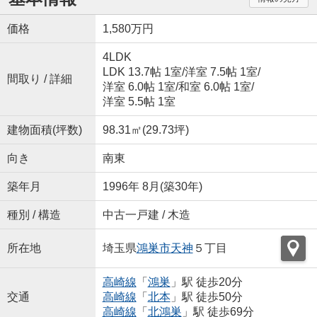
価格
1,580万円
4LDK
LDK 13.7帖 1室
/
洋室 7.5帖 1室
/
間取り / 詳細
洋室 6.0帖 1室
/
和室 6.0帖 1室
/
洋室 5.5帖 1室
建物面積(坪数)
98.31㎡(29.73坪)
向き
南東
築年月
1996年 8月(築30年)
種別 / 構造
中古一戸建 / 木造
所在地
埼玉県
鴻巣市
天神
５丁目
高崎線
「
鴻巣
」駅 徒歩20分
交通
高崎線
「
北本
」駅 徒歩50分
高崎線
「
北鴻巣
」駅 徒歩69分