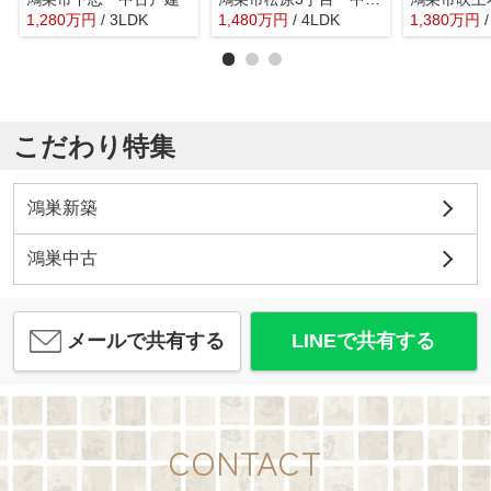
1,280
万
円
/ 3LDK
1,480
万
円
/ 4LDK
1,380
万
円
こだわり特集
鴻巣新築
鴻巣中古
メールで共有する
LINEで共有する
CONTACT