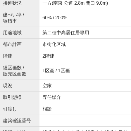
接道状況
一方(南東 公道 2.8m 間口 9.0m)
建ぺい率 /
60% / 200%
容積率
用途地域
第二種中高層住居専用
都市計画
市街化区域
階建
2階建
総区画数 /
1区画 / 1区画
販売区画数
現況
空家
取引態様
専任媒介
引渡し
相談
建築確認番号
-