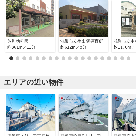
英和幼稚園
鴻巣市立生出塚保育所
鴻巣市立中
約861m／11分
約612m／8分
約1176m／
エリアの近い物件
鴻巣市下忍 中古戸建
鴻巣市松原3丁目 中古戸建