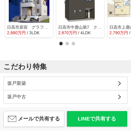
日高市原宿 グラファーレ 新築戸建 全1棟 1号棟
日高市中鹿山第7 クレイドルガーデン 新築戸建 全10棟 8号棟
2,880
万
円
/ 3LDK
2,870
万
円
/ 4LDK
2,790
万
円
こだわり特集
坂戸新築
坂戸中古
メールで共有する
LINEで共有する