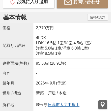
お気に入り追加
お問い合わせ
基本情報
情報の見方
価格
2,770万円
4LDK
LDK 16.5帖 1室
/
和室 4.5帖 1室
/
間取り / 詳細
洋室 5.0帖 1室
/
洋室 6.0帖 1室
/
洋室 8.5帖 1室
建物面積(坪数)
95.58㎡(28.91坪)
向き
-
築年月
2026年 9月(予定)
種別 / 構造
新築一戸建 / 木造
所在地
埼玉県
日高市
大字中鹿山