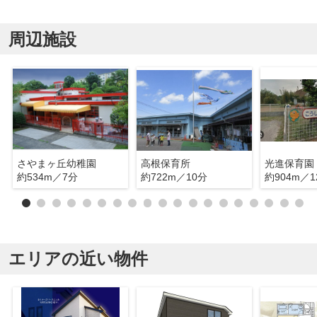
周辺施設
さやまヶ丘幼稚園
高根保育所
光進保育園
約534m／7分
約722m／10分
約904m／1
エリアの近い物件