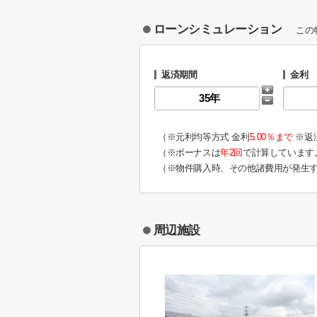
ローンシミュレーション
この
返済期間
金利
（※元利均等方式 金利
5.00％まで
※返
（※ボーナスは
年2回
で計算しています
（※物件購入時、その他諸費用が発生
周辺施設