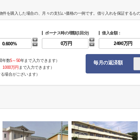
物件を購入した場合の、月々の支払い価格の一例です。借り入れを保証するも
ボーナス時の増額(1回分)
借入金額：
済年数
5～50
年まで入力できます）
毎月の返済額
。
1000万円
まで入力できます）
する場合がございます）