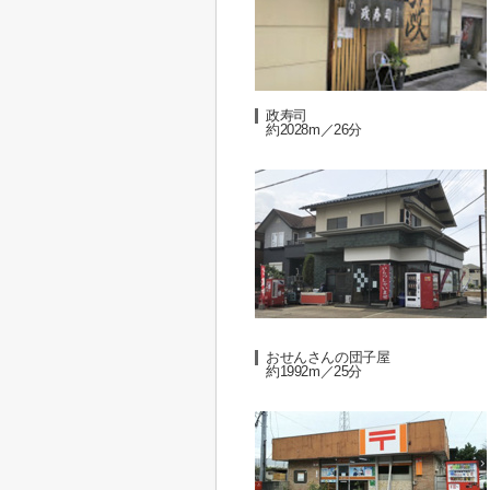
政寿司
約2028m／26分
おせんさんの団子屋
約1992m／25分