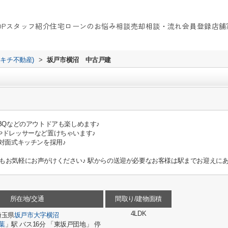
OP
スタッフ紹介
住宅ローンのお悩み相談
売却相談・流れ
会員登録
店舗
イキチ不動産)
>
坂戸市横沼 中古戸建
BQなどのアウトドアも楽しめます♪
やドレッサーなど置けちゃいます♪
対面式キッチンを採用♪
もお気軽にお声がけください♪ 駅からの送迎が必要なお客様は駅までお迎えに
所在地/交通
間取り/建物面積
4LDK
埼玉県
坂戸市
大字横沼
葉
」駅 バス16分 「東坂戸団地」 停