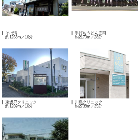
そば清
手打ちうどん庄司
約1263m／16分
約2170m／28分
東坂戸クリニック
川島クリニック
約1269m／16分
約2738m／35分