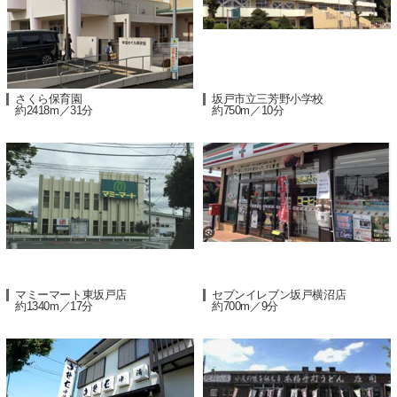
さくら保育園
坂戸市立三芳野小学校
約2418m／31分
約750m／10分
マミーマート東坂戸店
セブンイレブン坂戸横沼店
約1340m／17分
約700m／9分