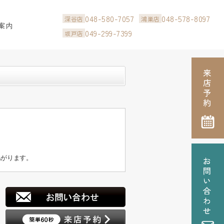
048-580-7057
048-578-8097
深谷店
鴻巣店
案内
049-299-7399
坂戸店
あがります。