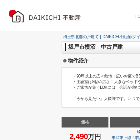
T
埼玉県北部の戸建て｜DAIKICHI不動産(ダ
坂戸市横沼 中古戸建
物件紹介
・90坪以上の広々敷地！広いお庭でB
・主寝室は8帖の広さ！大きなベッド
・ご家族が集うLDKには、会話が弾む
「今から見たい」大歓迎です。いつで
価格
2,490
万円
東武東上線
「
若