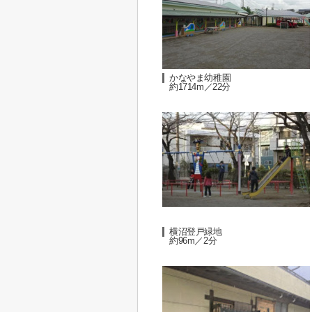
かなやま幼稚園
約1714m／22分
横沼登戸緑地
約96m／2分