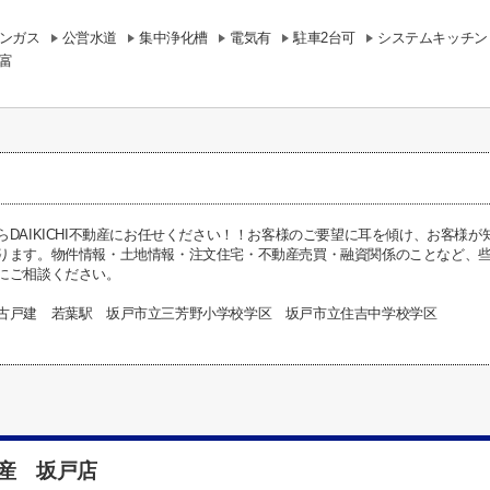
ンガス
公営水道
集中浄化槽
電気有
駐車2台可
システムキッチン
富
らDAIKICHI不動産にお任せください！！お客様のご要望に耳を傾け、お客様
ります。物件情報・土地情報・注文住宅・不動産売買・融資関係のことなど、些細な
にご相談ください。
古戸建 若葉駅 坂戸市立三芳野小学校学区 坂戸市立住吉中学校学区
動産 坂戸店