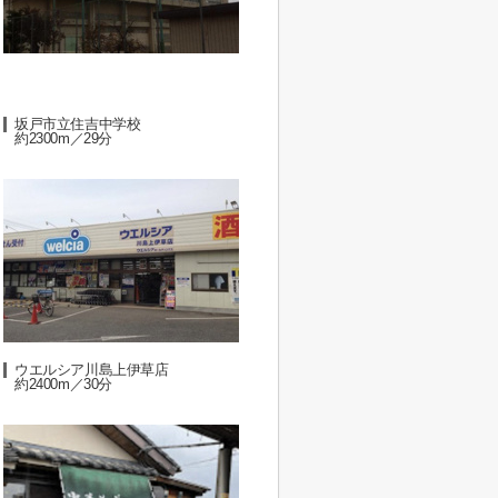
坂戸市立住吉中学校
約2300m／29分
ウエルシア川島上伊草店
約2400m／30分