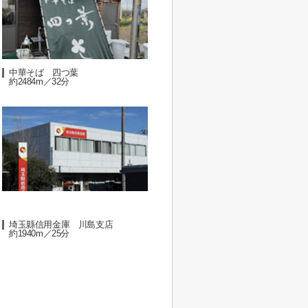
中華そば 四つ葉
約2484m／32分
埼玉縣信用金庫 川島支店
約1940m／25分