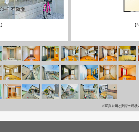
観】
【
※写真や図と実際の現状