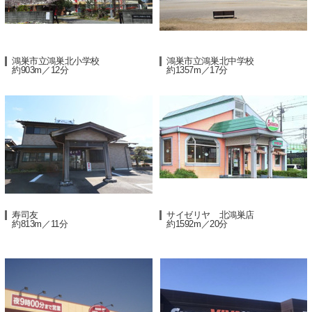
鴻巣市立鴻巣北小学校
鴻巣市立鴻巣北中学校
約903m／12分
約1357m／17分
寿司友
サイゼリヤ 北鴻巣店
約813m／11分
約1592m／20分