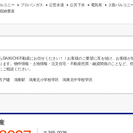
ルコニー
プロパンガス
公営水道
公共下水
電気有
２面バルコニ
収納豊富
らDAIKICHI不動産にお任せください！！お客様のご要望に耳を傾け、お客様
ります。物件情報・土地情報・注文住宅・不動産売買・融資関係のことなど、些細な
にご相談ください。
古戸建 鴻巣駅 鴻巣北小学校学区 鴻巣北中学校学区
動産
〒365-0036