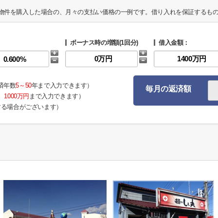
物件を購入した場合の、月々の支払い価格の一例です。借り入れを保証するも
ボーナス時の増額(1回分)
借入金額：
済年数
5～50
年まで入力できます）
毎月の返済額
。
1000万円
まで入力できます）
する場合がございます）