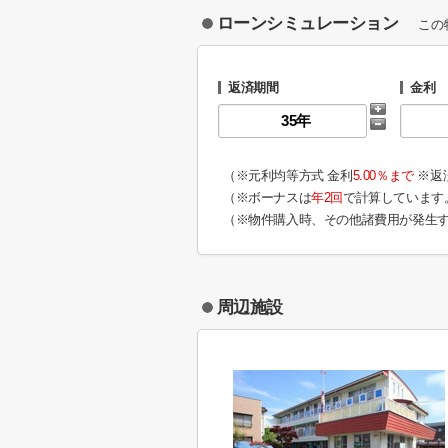
ローンシミュレーション
この
返済期間
金利
（※元利均等方式 金利
5.00％まで
※返
（※ボーナスは
年2回
で計算しています
（※物件購入時、その他諸費用が発生
周辺施設