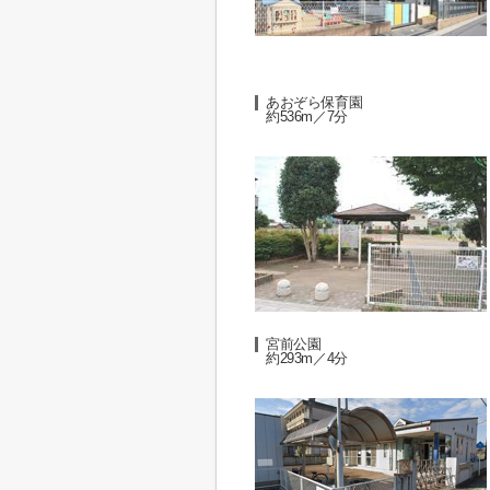
あおぞら保育園
約536m／7分
宮前公園
約293m／4分