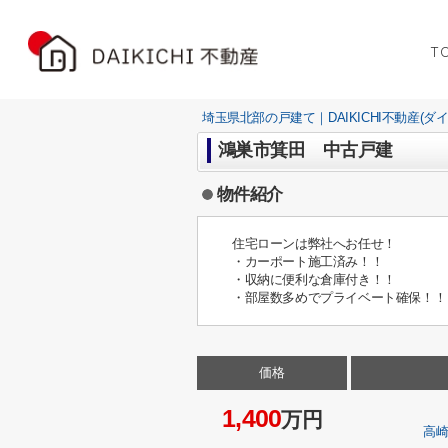
T
埼玉県北部の戸建て｜DAIKICHI不動産(ダ
鴻巣市箕田 中古戸建
物件紹介
住宅ローンは弊社へお任せ！
・カーポート施工済み！！
・収納に便利な倉庫付き！！
・部屋数多めでプライベート確保！！
価格
1,400
万円
高