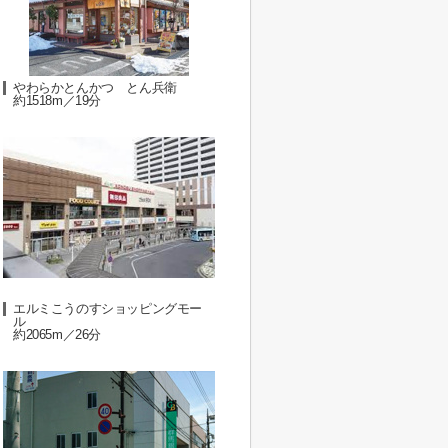
やわらかとんかつ とん兵衛
約1518m／19分
エルミこうのすショッピングモー
ル
約2065m／26分