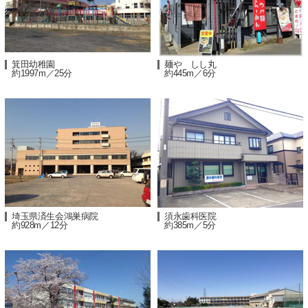
箕田幼稚園
麺や しし丸
約1997m／25分
約445m／6分
埼玉県済生会鴻巣病院
須永歯科医院
約928m／12分
約385m／5分