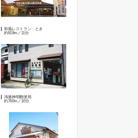
和風レストラン とき
約819m／11分
鴻巣神明郵便局
約760m／10分