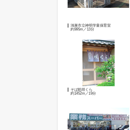
鴻巣市立神明学童保育室
約995m／13分
そば処咲くら
約1452m／19分