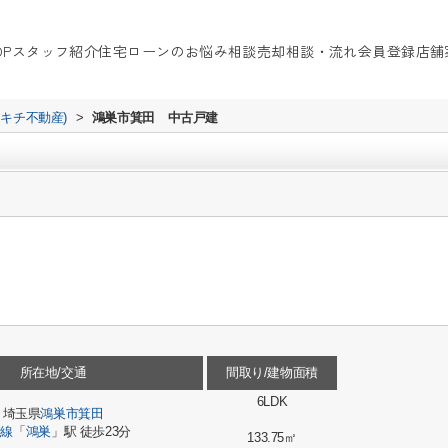
OP
スタッフ紹介
住宅ローンのお悩み相談
売却相談・流れ
会員登録
店舗
イキチ不動産)
>
鴻巣市箕田 中古戸建
所在地/交通
間取り/建物面積
6LDK
埼玉県
鴻巣市
箕田
崎線
「
鴻巣
」駅 徒歩23分
133.75㎡