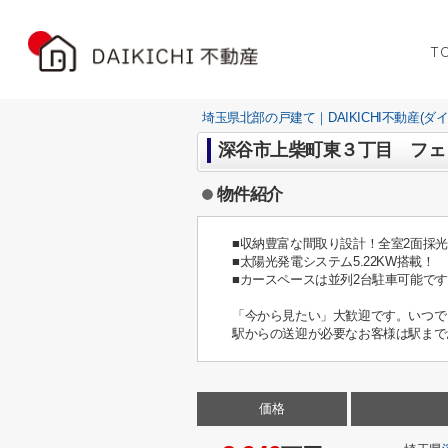
T
埼玉県北部の戸建て｜DAIKICHI不動産(ダ
深谷市上柴町東３丁目 フェ
物件紹介
■収納豊富な間取り設計！全室2面採
■太陽光発電システム5.22KW搭載！
■カースペースは並列2台駐車可能で
「今から見たい」大歓迎です。いつで
駅からの送迎が必要なお客様は駅まで
価格