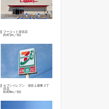
フーコット深谷店
約472m／6分
セブンイレブン 深谷上柴東３丁
目店
約439m／6分