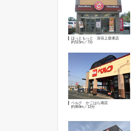
ほっともっと 深谷上柴東店
約515m／7分
ベルク かごはら南店
約969m／13分