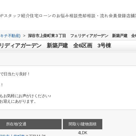
OP
スタッフ紹介
住宅ローンのお悩み相談
売却相談・流れ
会員登録
店舗
イキチ不動産)
>
深谷市上柴町東３丁目 フェリディアガーデン 新築戸建 全6
リディアガーデン 新築戸建 全6区画 3号棟
光で日当たり良好！
す！
もお気軽にお声がけください♪
お迎えにあがります。
所在地/交通
間取り/建物面積
4LDK