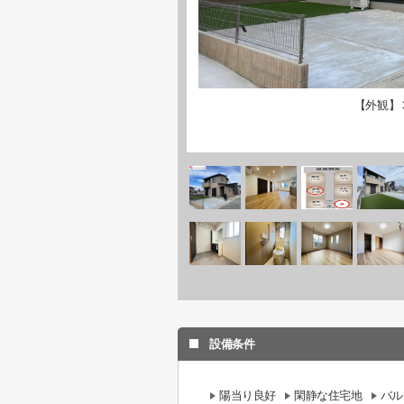
【外観】
設備条件
陽当り良好
閑静な住宅地
バル