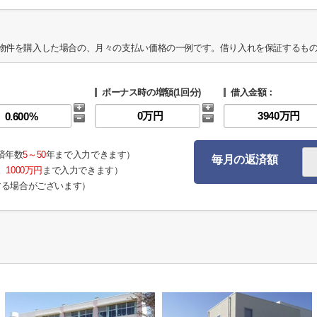
物件を購入した場合の、月々の支払い価格の一例です。借り入れを保証するも
ボーナス時の増額(1回分)
借入金額：
済年数
5～50
年まで入力できます）
毎月の返済額
。
1000万円
まで入力できます）
する場合がございます）