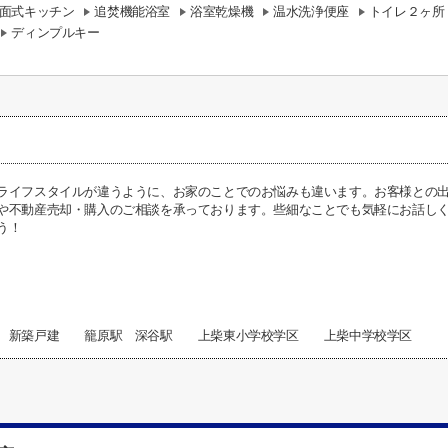
面式キッチン
追焚機能浴室
浴室乾燥機
温水洗浄便座
トイレ２ヶ所
ディンプルキー
ライフスタイルが違うように、お家のことでのお悩みも違います。お客様との
や不動産売却・購入のご相談を承っております。些細なことでも気軽にお話し
う！
東 新築戸建 籠原駅 深谷駅 上柴東小学校学区 上柴中学校学区