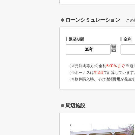
ローンシミュレーション
この
返済期間
金利
（※元利均等方式 金利
5.00％まで
※返
（※ボーナスは
年2回
で計算しています
（※物件購入時、その他諸費用が発生
周辺施設