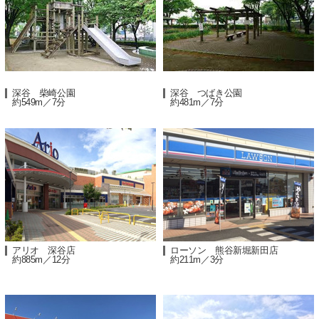
深谷 柴崎公園
深谷 つばき公園
約549m／7分
約481m／7分
アリオ 深谷店
ローソン 熊谷新堀新田店
約885m／12分
約211m／3分