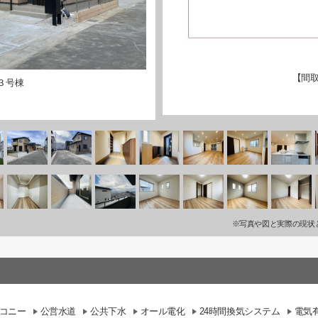
【間取
３号棟
※写真や図と実際の現状
コニー
公営水道
公共下水
オール電化
24時間換気システム
電気