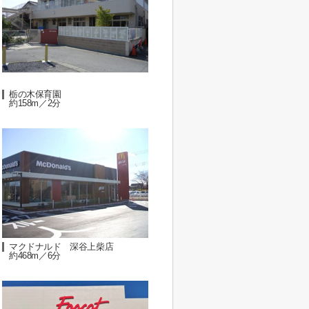
栃の木保育園
約158m／2分
マクドナルド 深谷上柴店
約468m／6分