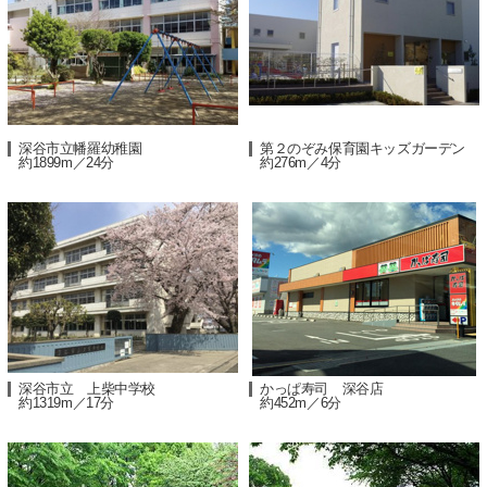
深谷市立幡羅幼稚園
第２のぞみ保育園キッズガーデン
約1899m／24分
約276m／4分
深谷市立 上柴中学校
かっぱ寿司 深谷店
約1319m／17分
約452m／6分