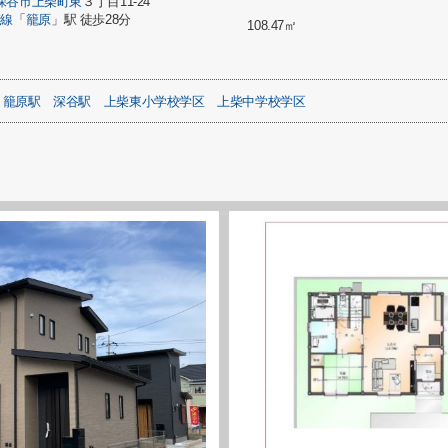
深谷市
上柴町東
３丁目11-24
崎線
「
籠原
」駅 徒歩28分
108.47㎡
籠原駅
深谷駅
上柴東小学校学区
上柴中学校学区