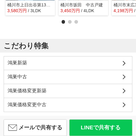
桶川市上日出谷第13期 クライン 新築戸建 全2棟 2号棟
桶川市坂田 中古戸建
3,580
万
円
/ 3LDK
3,450
万
円
/ 4LDK
4,198
万
円
こだわり特集
鴻巣新築
鴻巣中古
鴻巣価格変更新築
鴻巣価格変更中古
メールで共有する
LINEで共有する