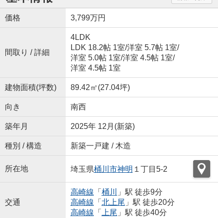
価格
3,799万円
4LDK
LDK 18.2帖 1室
/
洋室 5.7帖 1室
/
間取り / 詳細
洋室 5.0帖 1室
/
洋室 4.5帖 1室
/
洋室 4.5帖 1室
建物面積(坪数)
89.42㎡(27.04坪)
向き
南西
築年月
2025年 12月(新築)
種別 / 構造
新築一戸建 / 木造
所在地
埼玉県
桶川市
神明
１丁目5-2
高崎線
「
桶川
」駅 徒歩9分
交通
高崎線
「
北上尾
」駅 徒歩20分
高崎線
「
上尾
」駅 徒歩40分