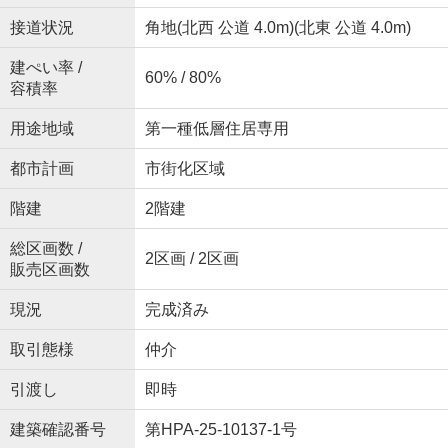
接道状況
角地(北西 公道 4.0m)(北東 公道 4.0m)
建ぺい率 /
60% / 80%
容積率
用途地域
第一種低層住居専用
都市計画
市街化区域
階建
2階建
総区画数 /
2区画 / 2区画
販売区画数
現況
完成済み
取引態様
仲介
引渡し
即時
建築確認番号
第HPA-25-10137-1号