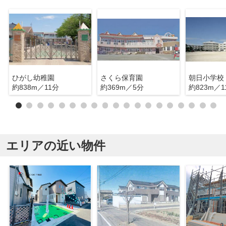
ひがし幼稚園
さくら保育園
朝日小学校
約838m／11分
約369m／5分
約823m／1
エリアの近い物件