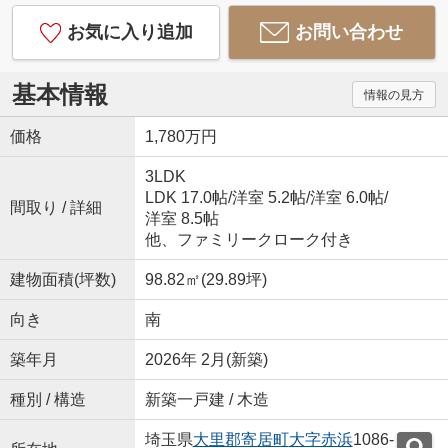
お気に入り追加
お問い合わせ
基本情報
情報の見方
価格
1,780万円
3LDK
LDK 17.0帖
/
洋室 5.2帖
/
洋室 6.0帖
/
間取り / 詳細
洋室 8.5帖
他、ファミリークローク付き
建物面積(坪数)
98.82㎡(29.89坪)
向き
南
築年月
2026年 2月(新築)
種別 / 構造
新築一戸建 / 木造
埼玉県
大里郡寄居町
大字赤浜
1086-