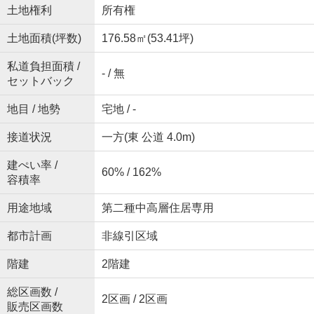
土地権利
所有権
土地面積(坪数)
176.58㎡(53.41坪)
私道負担面積 /
- / 無
セットバック
地目 / 地勢
宅地 / -
接道状況
一方(東 公道 4.0m)
建ぺい率 /
60% / 162%
容積率
用途地域
第二種中高層住居専用
都市計画
非線引区域
階建
2階建
総区画数 /
2区画 / 2区画
販売区画数