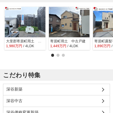
大里郡寄居町用土 クレイドルガーデン 新築戸建 全4棟 3号棟
寄居町用土 中古戸建
1,980
万
円
/ 4LDK
1,449
万
円
/ 4LDK
1,890
万
円
こだわり特集
深谷新築
深谷中古
深谷価格変更新築