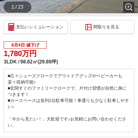
1 / 23
支払いシミュレーション
間取りを見る
8月4日 値下げ
1,780万円
3LDK
98.82㎡(29.89坪)
■広々シューズクロークでアウトドアグッズやベビーカーも
楽々収納可能♪
■玄関すぐのファミリークロークで、片付け習慣が自然に身に
つきます！
■カースペースは並列2台駐車可能！車通りも少なく駐車しやす
い♪
「今から見たい！」大歓迎です♪お気軽にお問い合わせくださ
い。