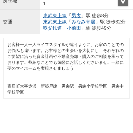
所在地
1
東武東上線
「
男衾
」駅 徒歩8分
交通
東武東上線
「
みなみ寄居
」駅 徒歩32分
秩父鉄道
「
小前田
」駅 徒歩49分
お客様一人一人ライフスタイルが違うように、お家のことでの
お悩みも違います。お客様との出会いを大切にし、それぞれの
ご要望に沿った資金計画や不動産売却・購入のご相談を承って
おります。些細なことでも気軽にお話しくださいませ。一緒に
夢のマイホームを実現させましょう！
寄居町大字赤浜 新築戸建 男衾駅 男衾小学校学区 男衾中
学校学区