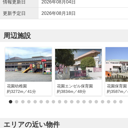
情報更新日
2026年08月04日
更新予定日
2026年08月18日
周辺施設
花園幼稚園
花園エンゼル保育園
花園保育園
約3272m／41分
約3834m／48分
約3587m／
エリアの近い物件