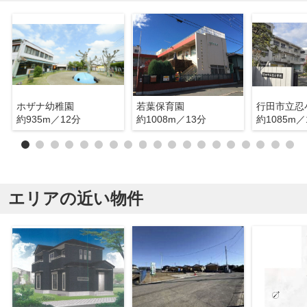
ホザナ幼稚園
若葉保育園
行田市立忍
約935m／12分
約1008m／13分
約1085m／
エリアの近い物件