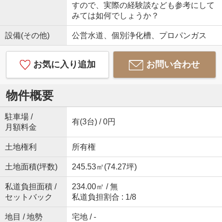
すので、実際の経験談なども参考にして
みては如何でしょうか？
設備(その他)
公営水道、個別浄化槽、プロパンガス
お気に入り追加
お問い合わせ
物件概要
駐車場 /
有(3台) / 0円
月額料金
土地権利
所有権
土地面積(坪数)
245.53㎡(74.27坪)
私道負担面積 /
234.00㎡ / 無
セットバック
私道負担割合 : 1/8
地目 / 地勢
宅地 / -