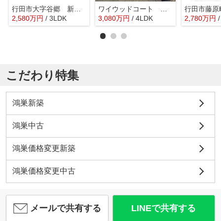
行田市大字谷郷 新築戸建 全1棟 1号棟
ワイウッドコート 行田市佐間第3期 3号棟 新築戸建 全4棟 2号棟
2,580
万
円
/ 3LDK
3,080
万
円
/ 4LDK
2,780
万
円
こだわり特集
鴻巣新築
鴻巣中古
鴻巣価格変更新築
鴻巣価格変更中古
メールで共有する
LINEで共有する