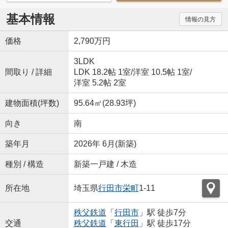
基本情報
情報の見方
価格
2,790万円
3LDK
間取り / 詳細
LDK 18.2帖 1室
/
洋室 10.5帖 1室
/
洋室 5.2帖 2室
建物面積(坪数)
95.64㎡(28.93坪)
向き
南
築年月
2026年 6月(新築)
種別 / 構造
新築一戸建 / 木造
所在地
埼玉県
行田市
栄町
1-11
秩父鉄道
「
行田市
」駅 徒歩7分
交通
秩父鉄道
「
東行田
」駅 徒歩17分