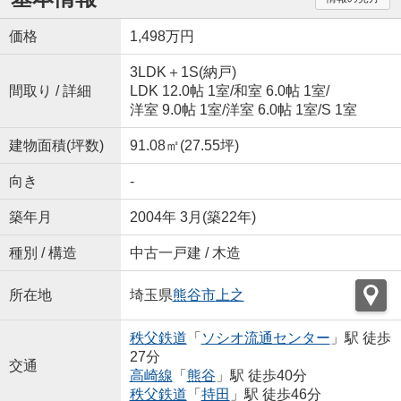
価格
1,498万円
3LDK＋1S(納戸)
間取り / 詳細
LDK 12.0帖 1室
/
和室 6.0帖 1室
/
洋室 9.0帖 1室
/
洋室 6.0帖 1室
/
S 1室
建物面積(坪数)
91.08㎡(27.55坪)
向き
-
築年月
2004年 3月(築22年)
種別 / 構造
中古一戸建 / 木造
所在地
埼玉県
熊谷市
上之
秩父鉄道
「
ソシオ流通センター
」駅 徒歩
27分
交通
高崎線
「
熊谷
」駅 徒歩40分
秩父鉄道
「
持田
」駅 徒歩46分