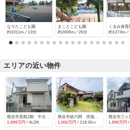
なりたこども園
まことこども園
くるみ保育
約1011m／13分
約2005m／26分
約1273m／
エリアの近い物件
熊谷市原島2期 中古戸建
熊谷市拾六間 売地 全1区画
1,899
万
円
/ 4LDK
1,000
万
円
/ 218.00㎡
1,899
万
円