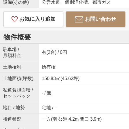
設備(その他)
公営水道、個別浄化槽、都市ガス
お気に入り追加
お問い合わせ
物件概要
駐車場 /
有(2台) / 0円
月額料金
土地権利
所有権
土地面積(坪数)
150.83㎡(45.62坪)
私道負担面積 /
- / 無
セットバック
地目 / 地勢
宅地 / -
接道状況
一方(南 公道 4.2m 間口 3.9m)