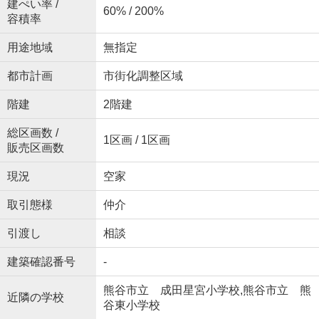
建ぺい率 /
60% / 200%
容積率
用途地域
無指定
都市計画
市街化調整区域
階建
2階建
総区画数 /
1区画 / 1区画
販売区画数
現況
空家
取引態様
仲介
引渡し
相談
建築確認番号
-
熊谷市立 成田星宮小学校,熊谷市立 熊
近隣の学校
谷東小学校