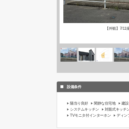
【外観】7/11
設備条件
陽当り良好
閑静な住宅地
建設
システムキッチン
対面式キッチ
TVモニタ付インターホン
ディン