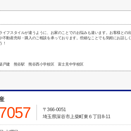
ライフスタイルが違うように、お家のことでのお悩みも違います。お客様との
や不動産売却・購入のご相談を承っております。些細なことでも気軽にお話し
う！
築戸建 熊谷駅 熊谷西小学校区 富士見中学校区
動産
-7057
〒366-0051
埼玉県深谷市上柴町東６丁目8-11