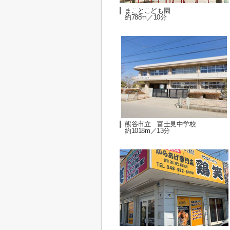
まことこども園
約788m／10分
熊谷市立 富士見中学校
約1018m／13分