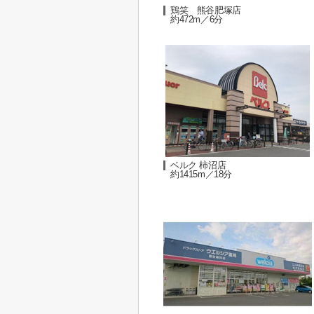
鶏笑 熊谷肥塚店
約472m／6分
ベルク 柿沼店
約1415m／18分