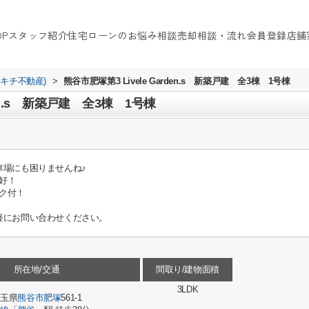
OP
スタッフ紹介
住宅ローンのお悩み相談
売却相談・流れ
会員登録
店舗
イキチ不動産)
>
熊谷市肥塚第3 Livele Garden.s 新築戸建 全3棟 1号棟
den.s 新築戸建 全3棟 1号棟
車場にも困りませんね♪
好！
ク付！
軽にお問い合わせください。
所在地/交通
間取り/建物面積
3LDK
埼玉県
熊谷市
肥塚
561-1