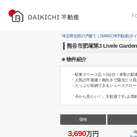
T
埼玉県北部の戸建て｜DAIKICHI不動産(ダ
熊谷市肥塚第3 Livele Gar
物件紹介
・駐車スペース広々3台分！来客の駐
・人気の平屋建！南向きで陽当たり良
・たっぷり収納できるシューズクロー
「今から見たい！」大歓迎です♪お気
価格
3,690
万円