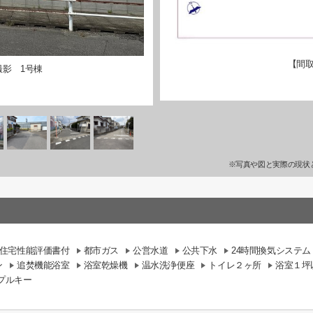
【間取
撮影 1号棟
※写真や図と実際の現状
住宅性能評価書付
都市ガス
公営水道
公共下水
24時間換気システム
ン
追焚機能浴室
浴室乾燥機
温水洗浄便座
トイレ２ヶ所
浴室１坪
プルキー