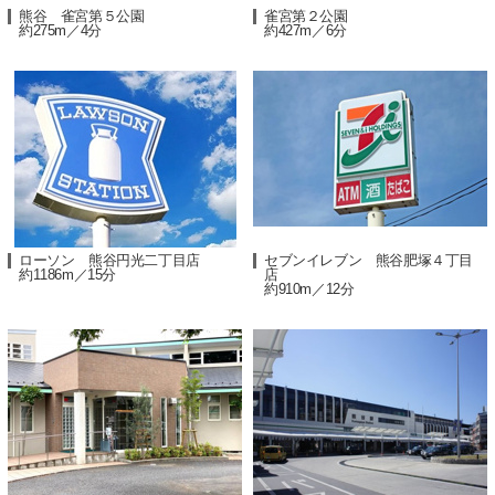
熊谷 雀宮第５公園
雀宮第２公園
約275m／4分
約427m／6分
ローソン 熊谷円光二丁目店
セブンイレブン 熊谷肥塚４丁目
約1186m／15分
店
約910m／12分