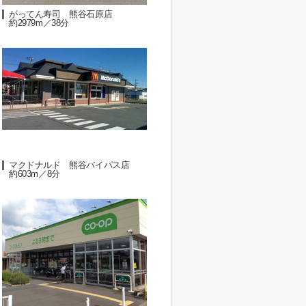
がってん寿司 熊谷石原店
約2979m／38分
マクドナルド 熊谷バイパス店
約603m／8分