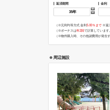
返済期間
金利
（※元利均等方式 金利
5.00％まで
※返
（※ボーナスは
年2回
で計算しています
（※物件購入時、その他諸費用が発生
周辺施設