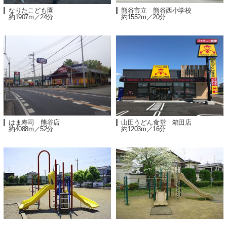
なりたこども園
熊谷市立 熊谷西小学校
約1907m／24分
約1552m／20分
はま寿司 熊谷店
山田うどん食堂 箱田店
約4088m／52分
約1203m／16分