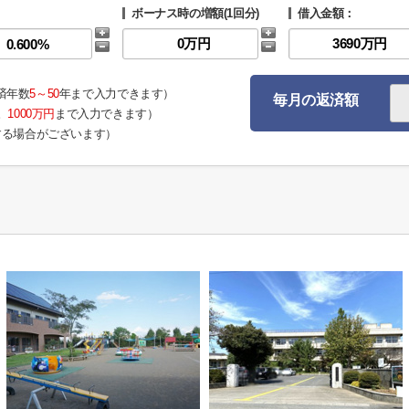
ボーナス時の増額(1回分)
借入金額：
済年数
5～50
年まで入力できます）
毎月の返済額
。
1000万円
まで入力できます）
する場合がございます）