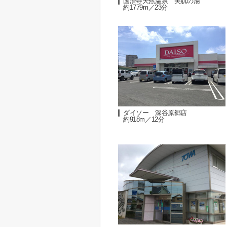
国済寺天然温泉 美肌の湯
約1779m／23分
ダイソー 深谷原郷店
約918m／12分