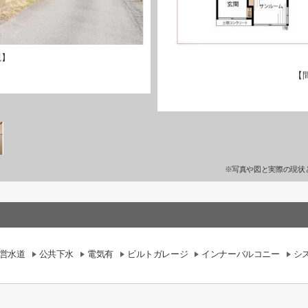
観】
【
※写真や図と実際の現状
営水道
公共下水
電気有
ビルトガレージ
インナーバルコニー
シ