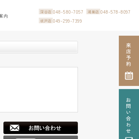
048-580-7057
048-578-8097
深谷店
鴻巣店
案内
049-299-7399
坂戸店