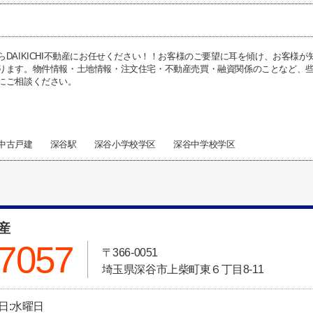
らDAIKICHI不動産にお任せください！！お客様のご要望に耳を傾け、お客様
ります。物件情報・土地情報・注文住宅・不動産売買・融資関係のことなど、些細な
にご相談ください。
 中古戸建 深谷駅 深谷小学校学区 深谷中学校学区
動産
-7057
〒366-0051
埼玉県深谷市上柴町東６丁目8-11
休日:水曜日