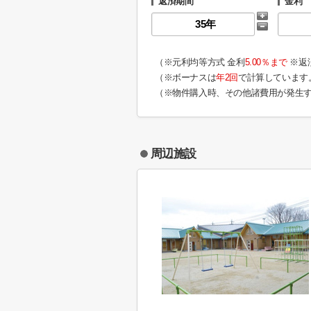
返済期間
金利
（※元利均等方式 金利
5.00％まで
※返
（※ボーナスは
年2回
で計算しています
（※物件購入時、その他諸費用が発生
周辺施設