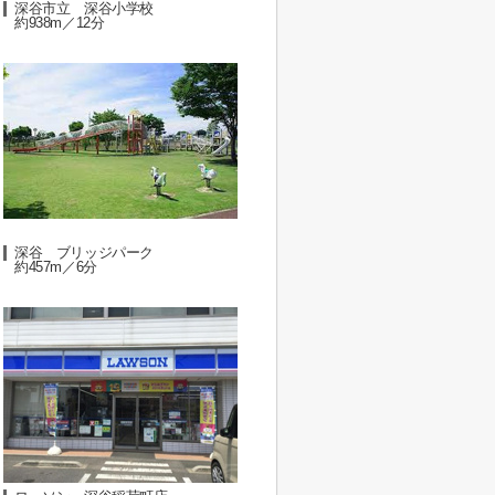
深谷市立 深谷小学校
約938m／12分
深谷 ブリッジパーク
約457m／6分