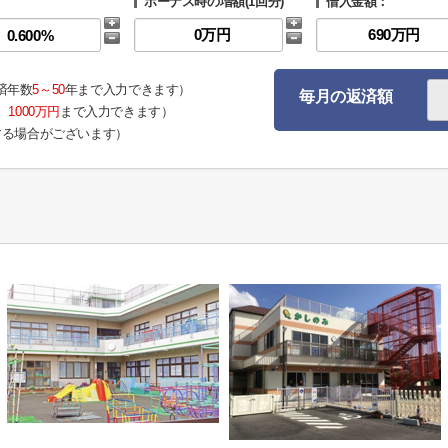
ボーナス時の増額(1回分)
借入金額：
済年数
5～50
年まで入力できます）
毎月の返済額
。
1000万円
まで入力できます）
する場合がございます）