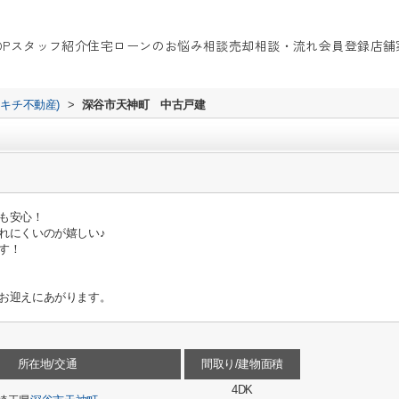
OP
スタッフ紹介
住宅ローンのお悩み相談
売却相談・流れ
会員登録
店舗
イキチ不動産)
>
深谷市天神町 中古戸建
も安心！
れにくいのが嬉しい♪
す！
お迎えにあがります。
所在地/交通
間取り/建物面積
4DK