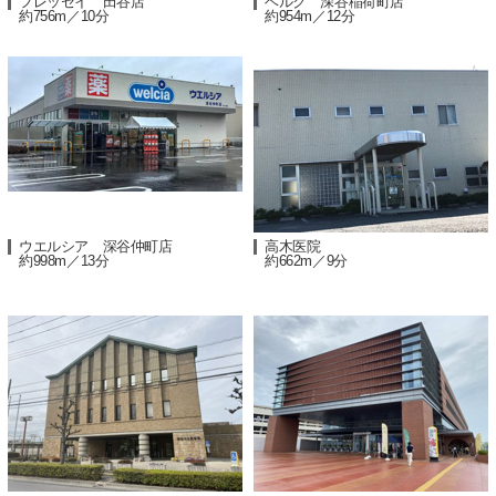
フレッセイ 田谷店
ベルク 深谷稲荷町店
約756m／10分
約954m／12分
ウエルシア 深谷仲町店
高木医院
約998m／13分
約662m／9分