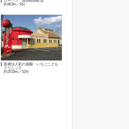
ローソン 深谷稲荷町店
約453m／6分
医療法人彩の楽園 いちごこども
クリニック
約2519m／32分