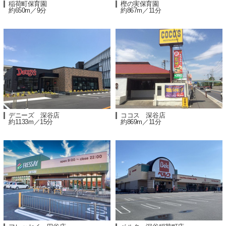
稲荷町保育園
樫の実保育園
約650m／9分
約867m／11分
デニーズ 深谷店
ココス 深谷店
約1133m／15分
約869m／11分