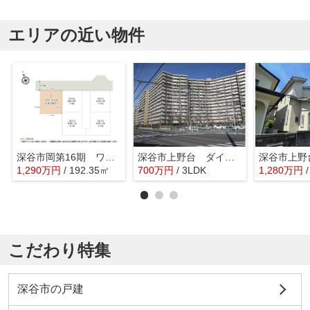
エリアの近い物件
深谷市岡第16期 ワイウッドコート 売地 全1区画 1号地
深谷市上野台 ダイヤパレスBW深谷
1,290
万
円
/ 192.35㎡
700
万
円
/ 3LDK
1,280
万
円
こだわり特集
深谷市の戸建