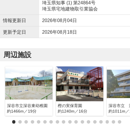
埼玉県知事 (1) 第24864号
埼玉県宅地建物取引業協会
情報更新日
2026年08月04日
更新予定日
2026年08月18日
周辺施設
深谷市立深谷東幼稚園
樫の実保育園
深谷市立 
約1466m／19分
約1240m／16分
約1011m／