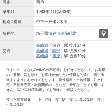
向き
南西
築年月
1983年 4月(築43年)
種別 / 構造
中古一戸建 / 木造
所在地
埼玉県
深谷市
稲荷町北
高崎線
「
深谷
」駅 徒歩24分
交通
高崎線
「
岡部
」駅 徒歩74分
高崎線
「
籠原
」駅 徒歩70分
住まいのことならDAIKICHI不動産にお任せください！！お客様
のご要望に耳を傾け、お客様が知りたい情報を的確にご提供出
来ますように心がけております。物件情報・土地情報・注文住
宅・不動産売買・融資関係のことなど、些細なことでも構いま
せん。DAIKICHI不動産までお気軽にご相談ください。
深谷市稲荷町北 中古戸建 深谷駅 深谷小学校学区 深谷
中学校学区