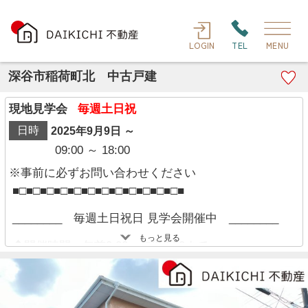
LOGIN
TEL
MENU
深谷市稲荷町北 中古戸建
現地見学会
毎週土日祝
日時
2025年9月9日 ～
09:00 ～ 18:00
※事前に必ずお問い合わせください
■□■□■□■□■□■□■□■□■□■□■□■□■
________ 毎週土日祝日 見学会開催中 ________
もっと見る
◆開催時間：午前9:00～午後6:00まで
※現地にスタッフは常駐しておりません。
経験豊富なキャリアのあるスタッフが物件資料を現
地までお届けし、各物件の特徴や仕様・設備につい
て等、細かくご説明させて頂きます！