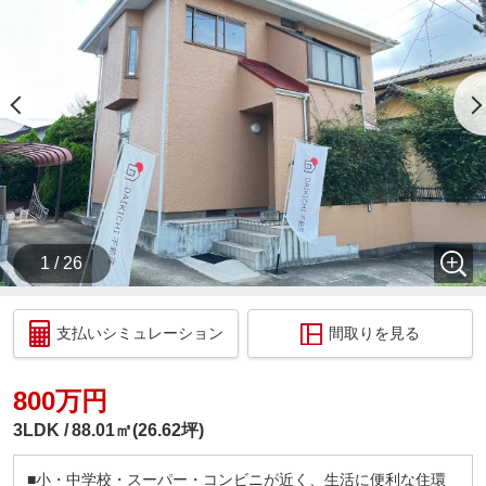
お子様連れでも問題ございません、この機会にぜひ
現地をご覧ください♪
ご希望の方は下記までご連絡下さいませ。
【株式会社DAIKICHI不動産】
【お問い合わせ：048-580-7057】
________ 住宅ローン相談会開催中 ________
DAIKICHI不動産はローンに自信があります！！
1.他社で断られた経験のある方
1 / 26
2.収入に自信のない方
3.過去に支払い遅延等がある方 お気軽にご相談く
ださい♪
支払いシミュレーション
間取りを見る
自己資金０円のお住まい探しはDAIKICHI不動産にお
任せ下さい。
800万円
過去に多くのお客様が自己資金０円でご購入されて
います。
3LDK
88.01㎡(26.62坪)
金利の安いこんな時代、 フルローンも問題なしです
♪
■小・中学校・スーパー・コンビニが近く、生活に便利な住環