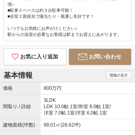
境♪
_ 弊社では以下の５つをお客様にお約束いたしま
■駐車スペースは約３台駐車可能！
す _
■全室２面採光で陽当たり・風通し良好です！
1.物件の善し悪しは全て正直にお話しします。
いつでもお気軽にお声がけください♪
2.無理な売り込みや契約の催促、突然の訪問等、し
駅からの送迎が必要なお客様は駅までお迎えにあがります。
つこい営業はいたしません。
3.契約したら終わりではなくお引き渡し後、お引越
し後もお客様のパートナーであること。
4.ウソやおとり広告は一切使いません。(データ更新
お気に入り追加
お問い合わせ
は迅速に行います。）
5.お客様の個人情報は細心の注意を払って取り扱い
ます。
基本情報
情報の見方
■□■□■□■□■□■□■□■□■□■□■□■□■
価格
800万円
3LDK
間取り / 詳細
LDK 10.0帖 1室
/
和室 6.0帖 1室
/
洋室 7.0帖 1室
/
洋室 6.0帖 1室
建物面積(坪数)
88.01㎡(26.62坪)