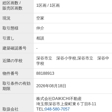
総区画数 /
1区画 / 1区画
販売区画数
現況
空家
取引態様
仲介
引渡し
相談
建築確認番号
-
深谷市立 深谷小学校,深谷市立 深谷中
近隣の学校
学校
物件番号
88188913
取引条件の有効
2026年08月18日
期限
株式会社DAIKICHI不動産
埼玉県深谷市上柴町東６丁目8-11
取扱会社
TEL:
048-580-7057