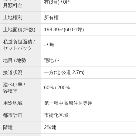
有(3台) / 0円
月額料金
土地権利
所有権
土地面積(坪数)
198.39㎡(60.01坪)
私道負担面積 /
- / 無
セットバック
地目 / 地勢
宅地 / -
接道状況
一方(北 公道 2.7m)
建ぺい率 /
60% / 200%
容積率
用途地域
第一種中高層住居専用
都市計画
市街化区域
階建
2階建