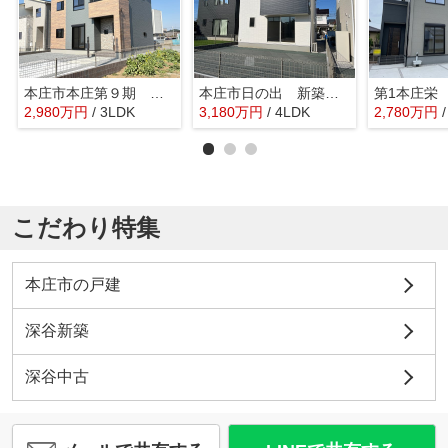
本庄市本庄第９期 ワイウッドコート 新築戸建 全３棟 2号棟
本庄市日の出 新築戸建 フルクラシル 全3棟 B号棟
2,980
万
円
/ 3LDK
3,180
万
円
/ 4LDK
2,780
万
円
こだわり特集
本庄市の戸建
深谷新築
深谷中古