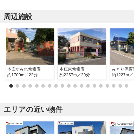
周辺施設
本庄すみれ幼稚園
本庄東幼稚園
みどり保育
約1700m／22分
約2257m／29分
約1227m／
エリアの近い物件