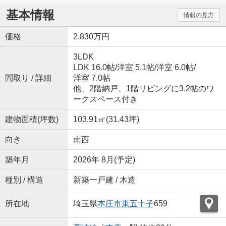
基本情報
情報の見方
価格
2,830万円
3LDK
LDK 16.0帖
/
洋室 5.1帖
/
洋室 6.0帖
/
間取り / 詳細
洋室 7.0帖
他、2階納戸、1階リビングに3.2帖のワ
ークスペース付き
建物面積(坪数)
103.91㎡(31.43坪)
向き
南西
築年月
2026年 8月(予定)
種別 / 構造
新築一戸建 / 木造
所在地
埼玉県
本庄市
東五十子
659