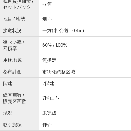
私道負担面積 /
- / 無
セットバック
地目 / 地勢
畑 / -
接道状況
一方(東 公道 10.4m)
建ぺい率 /
60% / 100%
容積率
用途地域
無指定
都市計画
市街化調整区域
階建
2階建
総区画数 /
7区画 / -
販売区画数
現況
未完成
取引態様
仲介