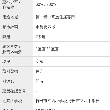
建ぺい率 /
60% / 200%
容積率
用途地域
第一種中高層住居専用
都市計画
市街化区域
階建
2階建
総区画数 /
1区画 / 1区画
販売区画数
現況
空家
取引態様
仲介
引渡し
即時
建築確認番号
-
近隣の学校
行田市立西小学校,行田市立西中学校