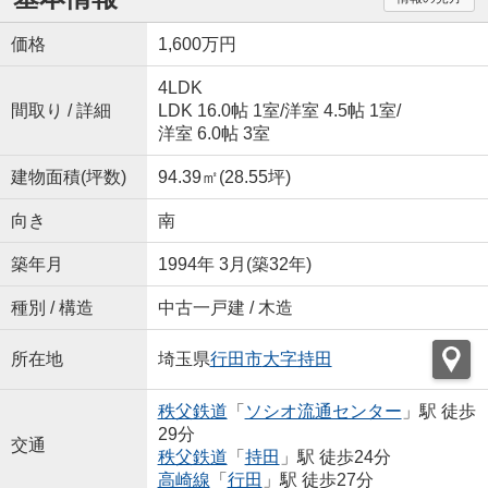
価格
1,600万円
4LDK
間取り / 詳細
LDK 16.0帖 1室
/
洋室 4.5帖 1室
/
洋室 6.0帖 3室
建物面積(坪数)
94.39㎡(28.55坪)
向き
南
築年月
1994年 3月(築32年)
種別 / 構造
中古一戸建 / 木造
所在地
埼玉県
行田市
大字持田
秩父鉄道
「
ソシオ流通センター
」駅 徒歩
29分
交通
秩父鉄道
「
持田
」駅 徒歩24分
高崎線
「
行田
」駅 徒歩27分