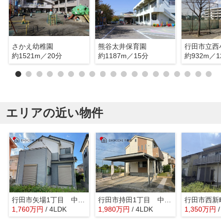
さかえ幼稚園
熊谷太井保育園
行田市立西
約1521m／20分
約1187m／15分
約932m／1
エリアの近い物件
行田市矢場1丁目 中古戸建
行田市持田1丁目 中古戸建
1,760
万
円
/ 4LDK
1,980
万
円
/ 4LDK
1,350
万
円