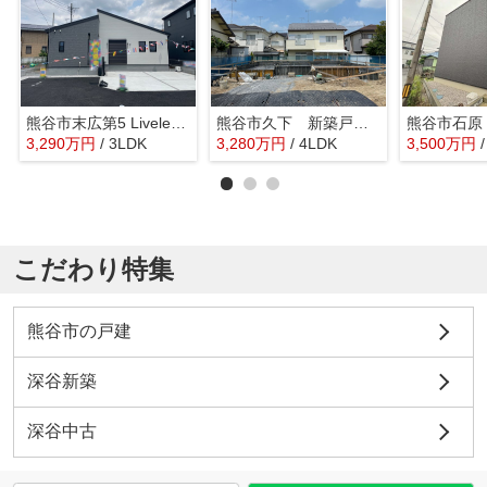
熊谷市末広第5 LiveleGarden.s 新築戸建 全2棟 1号棟
熊谷市久下 新築戸建 全1区画 1号棟
熊谷市石原
3,290
万
円
/ 3LDK
3,280
万
円
/ 4LDK
3,500
万
円
こだわり特集
熊谷市の戸建
深谷新築
深谷中古