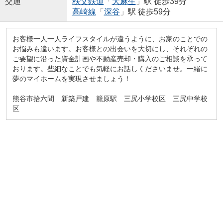
交通
秩父鉄道
「
大麻生
」駅 徒歩39分
高崎線
「
深谷
」駅 徒歩59分
お客様一人一人ライフスタイルが違うように、お家のことでの
お悩みも違います。お客様との出会いを大切にし、それぞれの
ご要望に沿った資金計画や不動産売却・購入のご相談を承って
おります。些細なことでも気軽にお話しくださいませ。一緒に
夢のマイホームを実現させましょう！
熊谷市拾六間 新築戸建 籠原駅 三尻小学校区 三尻中学校
区