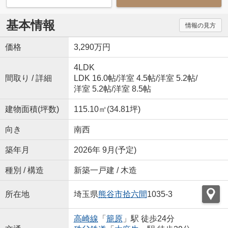
基本情報
情報の見方
価格
3,290万円
4LDK
間取り / 詳細
LDK 16.0帖
/
洋室 4.5帖
/
洋室 5.2帖
/
洋室 5.2帖
/
洋室 8.5帖
建物面積(坪数)
115.10㎡(34.81坪)
向き
南西
築年月
2026年 9月(予定)
種別 / 構造
新築一戸建 / 木造
所在地
埼玉県
熊谷市
拾六間
1035-3
高崎線
「
籠原
」駅 徒歩24分