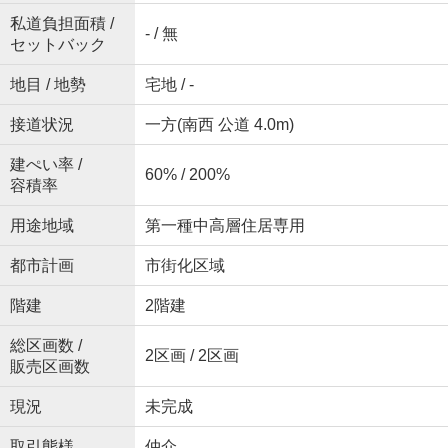
私道負担面積 /
- / 無
セットバック
地目 / 地勢
宅地 / -
接道状況
一方(南西 公道 4.0m)
建ぺい率 /
60% / 200%
容積率
用途地域
第一種中高層住居専用
都市計画
市街化区域
階建
2階建
総区画数 /
2区画 / 2区画
販売区画数
現況
未完成
取引態様
仲介