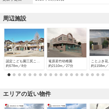
周辺施設
認定こども園三尻こども園
篭原若竹幼稚園
ことぶき花
約578m／8分
約2110m／27分
約1158m／
エリアの近い物件