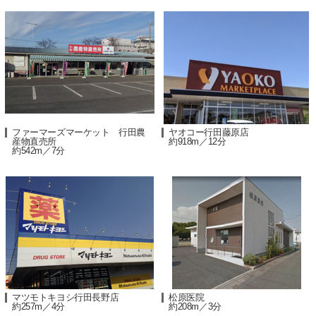
ファーマーズマーケット 行田農
ヤオコー行田藤原店
産物直売所
約918m／12分
約542m／7分
マツモトキヨシ行田長野店
松原医院
約257m／4分
約208m／3分