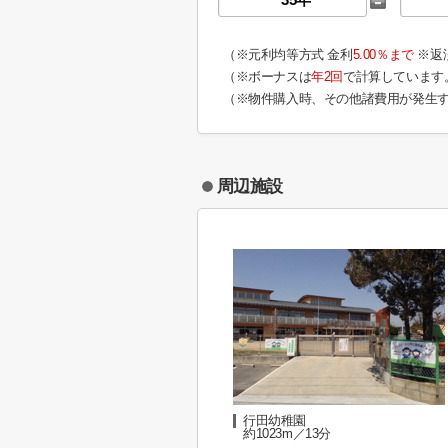
（※元利均等方式 金利
5.00％まで
※返
（※ボーナスは
年2回
で計算しています
（※物件購入時、その他諸費用が発生
周辺施設
行田幼稚園
約1023m／13分