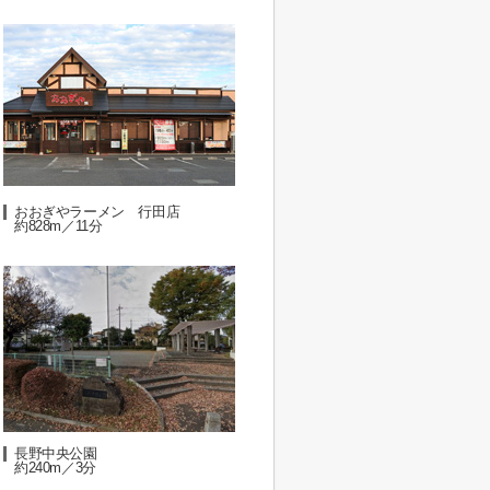
おおぎやラーメン 行田店
約828m／11分
長野中央公園
約240m／3分