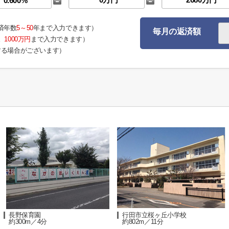
済年数
5～50
年まで入力できます）
毎月の返済額
。
1000万円
まで入力できます）
する場合がございます）
長野保育園
行田市立桜ヶ丘小学校
約300m／4分
約802m／11分