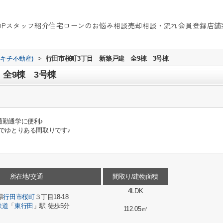
OP
スタッフ紹介
住宅ローンのお悩み相談
売却相談・流れ
会員登録
店舗
イキチ不動産)
>
行田市桜町3丁目 新築戸建 全9棟 3号棟
全9棟 3号棟
通勤通学に便利♪
でゆとりある間取りです♪
所在地/交通
間取り/建物面積
4LDK
県
行田市
桜町
３丁目18-18
鉄道
「
東行田
」駅 徒歩5分
112.05㎡