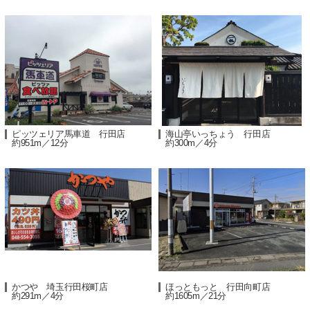
ピッツェリア馬車道 行田店
海山亭いっちょう 行田店
約951m／12分
約300m／4分
かつや 埼玉行田桜町店
ほっともっと 行田向町店
約291m／4分
約1605m／21分