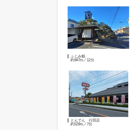
ふじみ鮨
約947m／12分
とんでん 行田店
約528m／7分