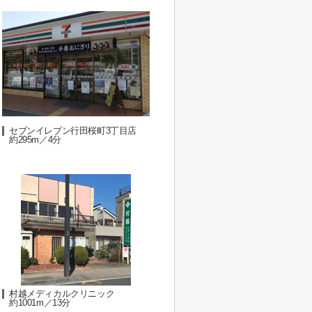
セブンイレブン行田桜町3丁目店
約295m／4分
村越メディカルクリニック
約1001m／13分