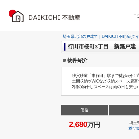
T
埼玉県北部の戸建て｜DAIKICHI不動産(ダ
行田市桜町3丁目 新築戸建 
物件紹介
秩父鉄道「東行田」駅まで徒歩5分！
土間収納やWICなど収納スペース豊富
2階の物干しスペースは雨の日も安心♪
価格
2,680
埼玉
万円
秩父