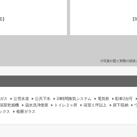
図】
【
※写真や図と実際の現状
ガス
公営水道
公共下水
24時間換気システム
電気有
駐車2台可
浴室乾燥機
温水洗浄便座
トイレ２ヶ所
浴室１坪以上
床下収納
ックス
複層ガラス