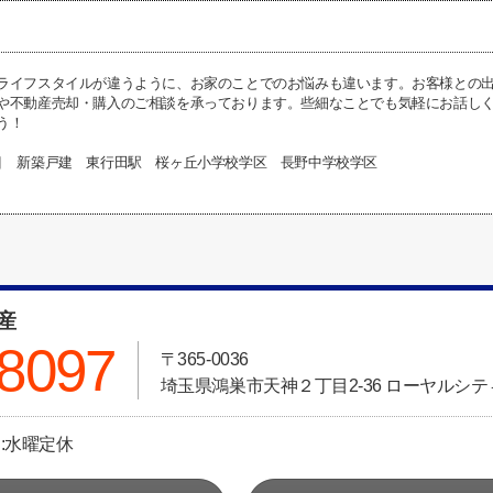
ライフスタイルが違うように、お家のことでのお悩みも違います。お客様との
や不動産売却・購入のご相談を承っております。些細なことでも気軽にお話し
う！
目 新築戸建 東行田駅 桜ヶ丘小学校学区 長野中学校学区
動産
-8097
〒365-0036
埼玉県鴻巣市天神２丁目2-36 ローヤルシティ
日:水曜定休