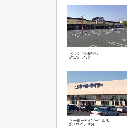
ベルク行田長野店
約376m／5分
ケーヨーデイツー行田店
約1385m／18分