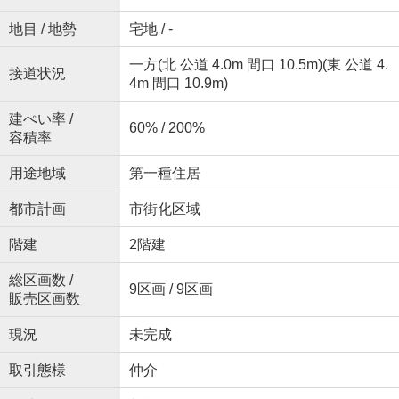
地目 / 地勢
宅地 / -
一方(北 公道 4.0m 間口 10.5m)(東 公道 4.
接道状況
4m 間口 10.9m)
建ぺい率 /
60% / 200%
容積率
用途地域
第一種住居
都市計画
市街化区域
階建
2階建
総区画数 /
9区画 / 9区画
販売区画数
現況
未完成
取引態様
仲介