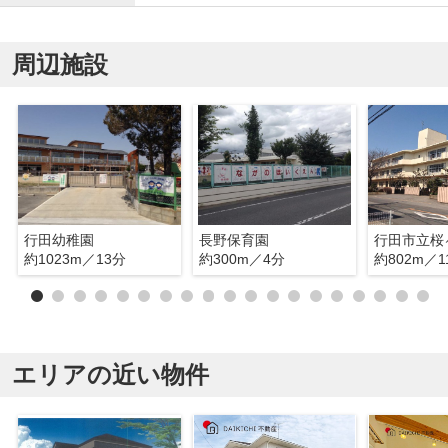
周辺施設
行田幼稚園
長野保育園
行田市立桜
約1023m／13分
約300m／4分
約802m／1
エリアの近い物件