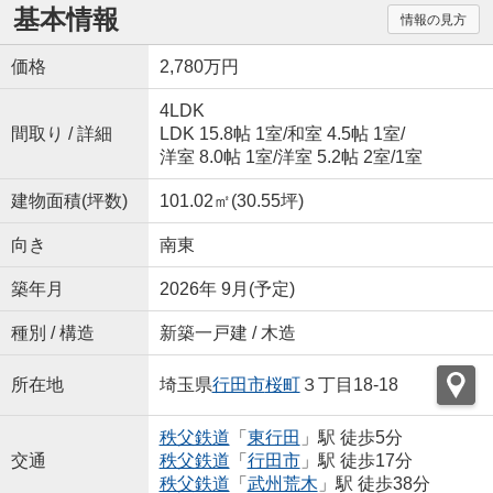
基本情報
情報の見方
価格
2,780万円
4LDK
間取り / 詳細
LDK 15.8帖 1室
/
和室 4.5帖 1室
/
洋室 8.0帖 1室
/
洋室 5.2帖 2室
/
1室
建物面積(坪数)
101.02㎡(30.55坪)
向き
南東
築年月
2026年 9月(予定)
種別 / 構造
新築一戸建 / 木造
所在地
埼玉県
行田市
桜町
３丁目18-18
秩父鉄道
「
東行田
」駅 徒歩5分
交通
秩父鉄道
「
行田市
」駅 徒歩17分
秩父鉄道
「
武州荒木
」駅 徒歩38分