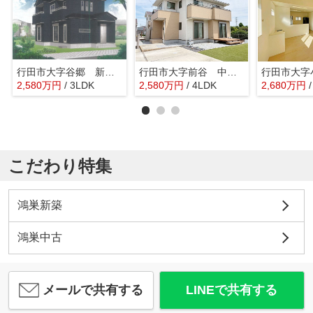
行田市大字谷郷 新築戸建 全1棟 1号棟
行田市大字前谷 中古戸建
2,580
万
円
/ 3LDK
2,580
万
円
/ 4LDK
2,680
万
円
こだわり特集
鴻巣新築
鴻巣中古
メールで共有する
LINEで共有する