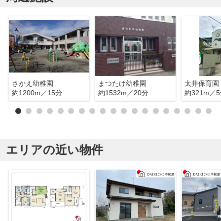
さかえ幼稚園
まつたけ幼稚園
太井保育園
約1200m／15分
約1532m／20分
約321m／
エリアの近い物件