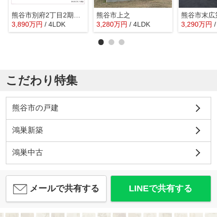
熊谷市別府2丁目2期 ブルーミングガーデン 新築戸建 全1棟 1号棟
熊谷市上之
3,890
万
円
/ 4LDK
3,280
万
円
/ 4LDK
3,290
万
円
こだわり特集
熊谷市の戸建
鴻巣新築
鴻巣中古
メールで共有する
LINEで共有する