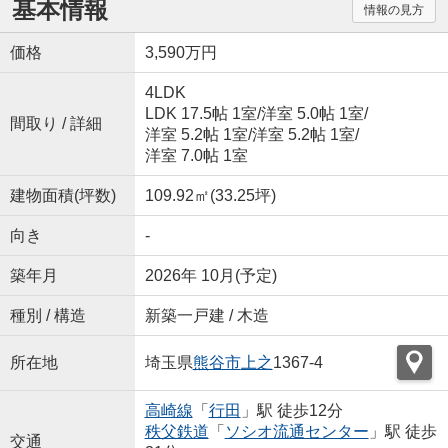
基本情報
情報の見方
価格
3,590万円
4LDK
LDK 17.5帖 1室
/
洋室 5.0帖 1室
/
間取り / 詳細
洋室 5.2帖 1室
/
洋室 5.2帖 1室
/
洋室 7.0帖 1室
建物面積(坪数)
109.92㎡(33.25坪)
向き
-
築年月
2026年 10月(予定)
種別 / 構造
新築一戸建 / 木造
所在地
埼玉県
熊谷市
上之
1367-4
高崎線
「
行田
」駅 徒歩12分
秩父鉄道
「
ソシオ流通センター
」駅 徒歩
交通