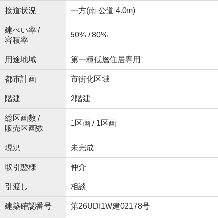
接道状況
一方(南 公道 4.0m)
建ぺい率 /
50% / 80%
容積率
用途地域
第一種低層住居専用
都市計画
市街化区域
階建
2階建
総区画数 /
1区画 / 1区画
販売区画数
現況
未完成
取引態様
仲介
引渡し
相談
建築確認番号
第26UDI1W建02178号