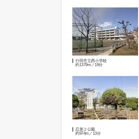
行田市立西小学校
約1379m／18分
忍第２公園
約974m／13分