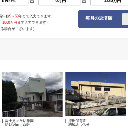
済年数
5～50
年まで入力できます）
毎月の返済額
。
1000万円
まで入力できます）
する場合がございます）
富士見ヶ丘幼稚園
持田保育園
約1734m／22分
約618m／8分