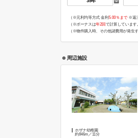
（※元利均等方式 金利
5.00％まで
※返
（※ボーナスは
年2回
で計算しています
（※物件購入時、その他諸費用が発生
周辺施設
ホザナ幼稚園
約846m／11分