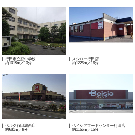
行田市立忍中学校
スシロー行田店
約1018m／13分
約1226m／16分
ベルク行田城西店
ベイシアフードセンター行田店
約681m／9分
約1156m／15分