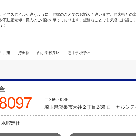
ライフスタイルが違うように、お家のことでのお悩みも違います。お客様との
や不動産売却・購入のご相談を承っております。些細なことでも気軽にお話し
う！
中古戸建 持田駅 西小学校学区 忍中学校学区
動産
-8097
〒365-0036
埼玉県鴻巣市天神２丁目2-36 ローヤルシティ
日:水曜定休