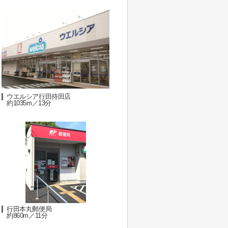
ウエルシア行田持田店
約1035m／13分
行田本丸郵便局
約860m／11分