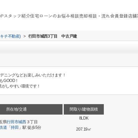
OP
スタッフ紹介
住宅ローンのお悩み相談
売却相談・流れ
会員登録
店舗
イキチ不動産)
>
行田市城西3丁目 中古戸建
ーデニングなどお楽しみいただけます！
もGOOD！
活がしやすい環境です！
所在地/交通
間取り/建物面積
8LDK
玉県
行田市
城西
３丁目
鉄道
「
持田
」駅 徒歩5分
207.19㎡