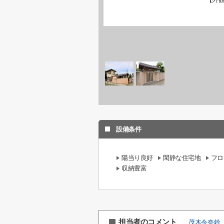
設備条件
陽当り良好
閑静な住宅地
フロ
収納豊富
担当者のコメント
茂木令奈鈴