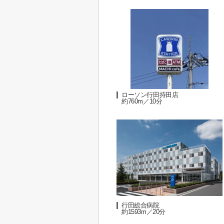
ローソン行田持田店
約760m／10分
行田総合病院
約1593m／20分