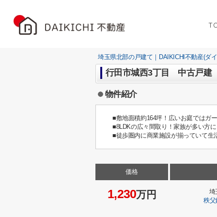
T
埼玉県北部の戸建て｜DAIKICHI不動産(ダ
行田市城西3丁目 中古戸建
物件紹介
■敷地面積約164坪！広いお庭ではガ
■8LDKの広々間取り！家族が多い方に
■徒歩圏内に商業施設が揃っていて生
価格
1,230
埼
万円
秩父