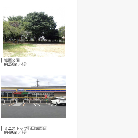
城西公園
約250m／4分
ミニストップ行田城西店
約496m／7分