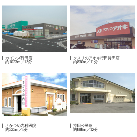
カインズ行田店
クスリのアオキ行田持田店
約1023m／13分
約830m／11分
さかつめ内科医院
持田公民館
約333m／5分
約889m／12分