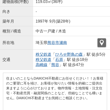
建物面積(坪数)
119.03㎡(36坪)
向き
-
築年月
1997年 9月(築28年)
種別 / 構造
中古一戸建 / 木造
所在地
埼玉県
熊谷市
瀬南
秩父鉄道
「
ひろせ野鳥の森
」駅 徒歩5分
交通
秩父鉄道
「
石原
」駅 徒歩18分
高崎線
「
熊谷
」駅 徒歩47分
住まいのことならDAIKICHI不動産にお任せください！！お客様
のご要望に耳を傾け、お客様が知りたい情報を的確にご提供出
来ますように心がけております。物件情報・土地情報・注文住
宅・不動産売買・融資関係のことなど、些細なことでも構いま
せん。DAIKICHI不動産までお気軽にご相談ください。