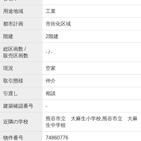
用途地域
工業
都市計画
市街化区域
階建
2階建
総区画数 /
- / -
販売区画数
現況
空家
取引態様
仲介
引渡し
相談
建築確認番号
-
熊谷市立 大麻生小学校,熊谷市立 大麻
近隣の学校
生中学校
物件番号
74860776