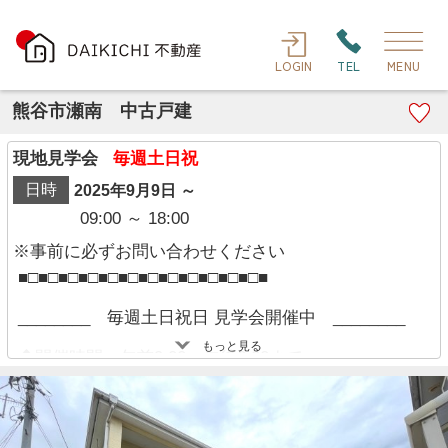
LOGIN
TEL
MENU
熊谷市瀬南 中古戸建
現地見学会
毎週土日祝
日時
2025年9月9日 ～
09:00 ～ 18:00
※事前に必ずお問い合わせください
■□■□■□■□■□■□■□■□■□■□■□■□■
________ 毎週土日祝日 見学会開催中 ________
もっと見る
◆開催時間：午前9:00～午後6:00まで
※現地にスタッフは常駐しておりません。
経験豊富なキャリアのあるスタッフが物件資料を現
地までお届けし、各物件の特徴や仕様・設備につい
て等、細かくご説明させて頂きます！