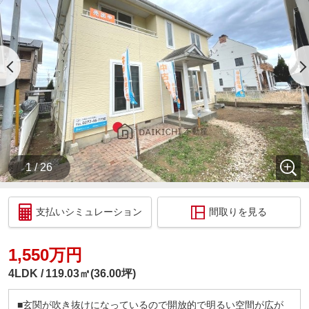
お子様連れでも問題ございません、この機会にぜひ
現地をご覧ください♪
ご希望の方は下記までご連絡下さいませ。
【株式会社DAIKICHI不動産】
【お問い合わせ：048-580-7057】
________ 住宅ローン相談会開催中 ________
DAIKICHI不動産はローンに自信があります！！
1.他社で断られた経験のある方
1 / 26
2.収入に自信のない方
3.過去に支払い遅延等がある方 お気軽にご相談く
ださい♪
支払いシミュレーション
間取りを見る
自己資金０円のお住まい探しはDAIKICHI不動産にお
任せ下さい。
1,550万円
過去に多くのお客様が自己資金０円でご購入されて
います。
4LDK
119.03㎡(36.00坪)
金利の安いこんな時代、 フルローンも問題なしです
♪
■玄関が吹き抜けになっているので開放的で明るい空間が広が