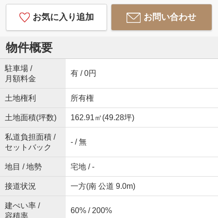
お気に入り追加
お問い合わせ
物件概要
駐車場 /
有 / 0円
月額料金
土地権利
所有権
土地面積(坪数)
162.91㎡(49.28坪)
私道負担面積 /
- / 無
セットバック
地目 / 地勢
宅地 / -
接道状況
一方(南 公道 9.0m)
建ぺい率 /
60% / 200%
容積率