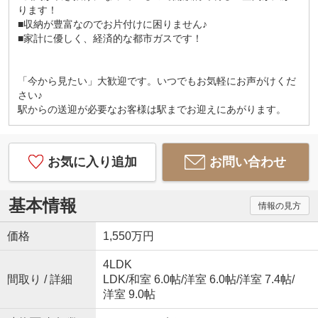
ります！
_ 弊社では以下の５つをお客様にお約束いたしま
■収納が豊富なのでお片付けに困りません♪
す _
■家計に優しく、経済的な都市ガスです！
1.物件の善し悪しは全て正直にお話しします。
2.無理な売り込みや契約の催促、突然の訪問等、し
「今から見たい」大歓迎です。いつでもお気軽にお声がけくだ
つこい営業はいたしません。
さい♪
3.契約したら終わりではなくお引き渡し後、お引越
駅からの送迎が必要なお客様は駅までお迎えにあがります。
し後もお客様のパートナーであること。
4.ウソやおとり広告は一切使いません。(データ更新
は迅速に行います。）
5.お客様の個人情報は細心の注意を払って取り扱い
お気に入り追加
お問い合わせ
ます。
■□■□■□■□■□■□■□■□■□■□■□■□■
基本情報
情報の見方
価格
1,550万円
4LDK
間取り / 詳細
LDK
/
和室 6.0帖
/
洋室 6.0帖
/
洋室 7.4帖
/
洋室 9.0帖