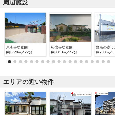
周辺施設
東漸寺幼稚園
松岩寺幼稚園
野鳥の森う
約1728m／22分
約3349m／42分
約238m／
エリアの近い物件