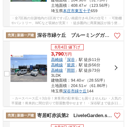
建物面積：104.90㎡（31.73坪）
土地面積：408.47㎡（123.56坪）
埼玉県
本庄市
東五十子
659
・全7区画の分譲地内の1区画です♪広い南庭付き4LDKの住宅！ ・可動棚
やパントリー、WICなど収納が充実！ ・徒歩圏内に商業施設が揃う便利
な住環境です！ 「今から見たい！」大歓迎で...
深谷市緑ケ丘 ブルーミングガーデン 全1棟 1号棟
売買 | 新築一戸建
8月4日 値下げ
3,790
万
円
高崎線
「
深谷
」駅 徒歩11分
高崎線
「
籠原
」駅 徒歩56分
高崎線
「
岡部
」駅 徒歩73分
3LDK
建物面積：94.40㎡（28.55坪）
土地面積：204.51㎡（61.86坪）
埼玉県
深谷市
緑ケ丘
144
・カースペース広々3台分！来客用の駐車場にも困りませんね♪ ・人気の
平屋建！将来的に間仕切りで部屋数増やせます！ ・深谷駅まで徒歩11
分！通勤・通学に便利な立地！ 「今から見た...
寄居町赤浜第2 LiveleGarden.s 新築戸建 全1棟 1号棟
売買 | 新築一戸建