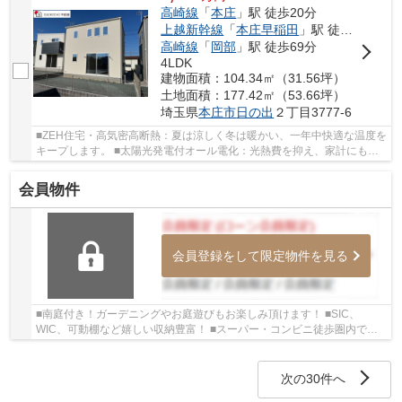
高崎線
「
本庄
」駅 徒歩20分
上越新幹線
「
本庄早稲田
」駅 徒歩43分
高崎線
「
岡部
」駅 徒歩69分
4LDK
建物面積：104.34㎡（31.56坪）
土地面積：177.42㎡（53.66坪）
埼玉県
本庄市
日の出
２丁目3777-6
■ZEH住宅・高気密高断熱：夏は涼しく冬は暖かい、一年中快適な温度を
キープします。 ■太陽光発電付オール電化：光熱費を抑え、家計にも環
境にも優しいスマートライフを実現。 ■駐車場3...
会員物件
会員登録をして限定物件を見る
■南庭付き！ガーデニングやお庭遊びもお楽しみ頂けます！ ■SIC、
WIC、可動棚など嬉しい収納豊富！ ■スーパー・コンビニ徒歩圏内で買
い物便利な立地です♪ 「今から見たい！」大歓迎で...
次の30件へ