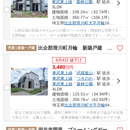
東武東上線
「
森林公園
」駅 徒歩36分
3LDK
建物面積：108.24㎡（32.74坪）
土地面積：350.77㎡（106.1坪）
埼玉県
比企郡滑川町
大字月輪
1601-1
・LDK21帖♪吹抜けや小上がりの畳スペース付き！開放的な空間です ・
土間収納、パントリー、ホール収納で収納力も豊富です！ ・ダブルバル
コニーで彩光面も良好！注文住宅仕様のお住ま...
比企郡滑川町月輪 新築戸建 全4棟 1号棟
売買 | 新築一戸建
8月4日 値下げ
3,480
万
円
東武東上線
「
武蔵嵐山
」駅 徒歩11分
東武東上線
「
つきのわ
」駅 徒歩15分
東武東上線
「
森林公園
」駅 徒歩52分
4LDK
建物面積：115.51㎡（34.94坪）
土地面積：206.78㎡（62.55坪）
埼玉県
比企郡滑川町
大字月輪
940-22
・駅まで徒歩11分で通勤、通学に便利です！ ・小学校まで徒歩7分近場
で安心です。公園も近くに。 ・家事楽動線で面倒な家事もサクサク楽し
く！ 「今から見たい！」大歓迎です♪お気軽に...
深谷市岡里 ブルーミングガーデン 新築戸建 全1棟 1号棟
売買 | 新築一戸建