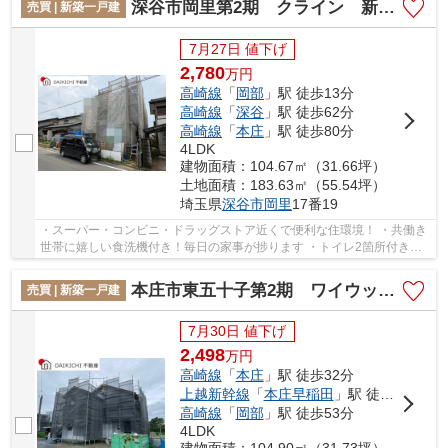
深谷市岡里第2期 クライン 新築戸建 全1棟 1号棟
売買 | 新築一戸建
7月27日 値下げ
2,780
万
円
高崎線
「
岡部
」駅 徒歩13分
高崎線
「
深谷
」駅 徒歩62分
高崎線
「
本庄
」駅 徒歩80分
4LDK
建物面積：104.67㎡（31.66坪）
土地面積：183.63㎡（55.54坪）
埼玉県
深谷市
岡里
17番19
・スーパー・コンビニ・ドラッグストア近くで便利な住環境！ ・共働き
世帯に嬉しい食洗機付き！毎日の家事が捗ります ・トイレ2箇所付きで
忙しい朝も快適です！ 「今から見たい！」...
本庄市東五十子第2期 ワイウッドコート 新築戸建 全7区画 1号棟
売買 | 新築一戸建
7月30日 値下げ
2,498
万
円
高崎線
「
本庄
」駅 徒歩32分
上越新幹線
「
本庄早稲田
」駅 徒歩47分
高崎線
「
岡部
」駅 徒歩53分
4LDK