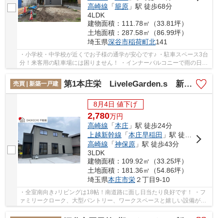
高崎線
「
籠原
」駅 徒歩68分
4LDK
建物面積：111.78㎡（33.81坪）
土地面積：287.58㎡（86.99坪）
埼玉県
深谷市
稲荷町北
141
・小学校・中学校が近くでお子様の通学が安心です♪ ・駐車スペース3台
分！来客用の駐車場には困りません！ ・インナーバルコニーで雨の日も
気にせずお洗濯♪ 「今から見たい！」大歓迎...
第1本庄栄 LiveleGarden.s 新築戸建 全1棟 1号棟
売買 | 新築一戸建
8月4日 値下げ
2,780
万
円
高崎線
「
本庄
」駅 徒歩24分
上越新幹線
「
本庄早稲田
」駅 徒歩34分
高崎線
「
神保原
」駅 徒歩43分
3LDK
建物面積：109.92㎡（33.25坪）
土地面積：181.36㎡（54.86坪）
埼玉県
本庄市
栄
２丁目9-10
・全室南向き♪リビングは18帖！南道路に面し日当たり良好です！ ・フ
ァミリークローク、大型パントリー、ワークスペースと嬉しい設備が豊
富！ ・小学校まで徒歩7分！お子様の通学も安...