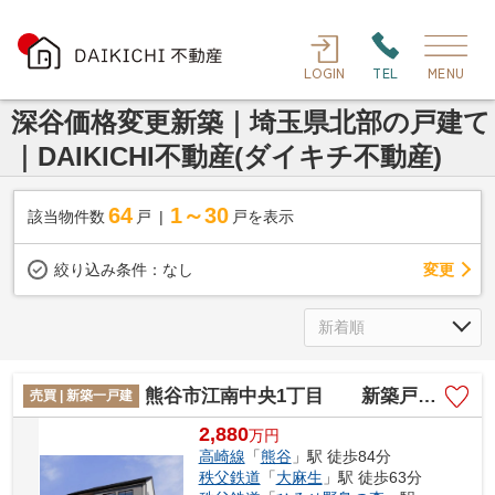
LOGIN
TEL
MENU
深谷価格変更新築｜埼玉県北部の戸建て
｜DAIKICHI不動産(ダイキチ不動産)
64
1～30
該当物件数
戸
戸を表示
変更
絞り込み条件：
なし
熊谷市江南中央1丁目 新築戸建 全2区画 2号棟
売買 | 新築一戸建
2,880
万
円
高崎線
「
熊谷
」駅 徒歩84分
秩父鉄道
「
大麻生
」駅 徒歩63分