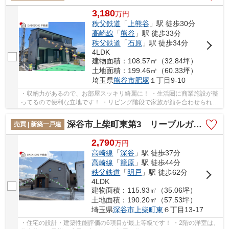
3,180
万
円
秩父鉄道
「
上熊谷
」駅 徒歩30分
高崎線
「
熊谷
」駅 徒歩33分
秩父鉄道
「
石原
」駅 徒歩34分
4LDK
建物面積：108.57㎡（32.84坪）
土地面積：199.46㎡（60.33坪）
埼玉県
熊谷市
肥塚
１丁目9-10
・収納力があるので、お部屋スッキリ綺麗に！ ・生活圏に商業施設が整
ってるので便利な立地です！ ・リビング階段で家族が顔を合わせられる
造りです！ 「今から見たい！」大歓迎です♪...
深谷市上柴町東第3 リーブルガーデン 新築戸建 全2棟 2号棟
売買 | 新築一戸建
2,790
万
円
高崎線
「
深谷
」駅 徒歩37分
高崎線
「
籠原
」駅 徒歩44分
秩父鉄道
「
明戸
」駅 徒歩62分
4LDK
建物面積：115.93㎡（35.06坪）
土地面積：190.20㎡（57.53坪）
埼玉県
深谷市
上柴町東
６丁目13-17
・住宅の設計・建築性能評価の6項目が最上等級です！ ・2階の洋室は、