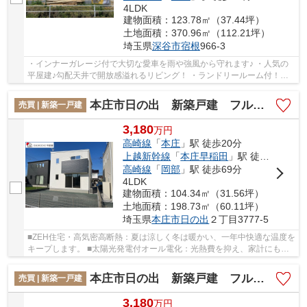
4LDK
建物面積：123.78㎡（37.44坪）
土地面積：370.96㎡（112.21坪）
埼玉県
深谷市
宿根
966-3
・インナーガレージ付で大切な愛車を雨や強風から守れます♪ ・人気の
平屋建♪勾配天井で開放感溢れるリビング！ ・ランドリールーム付！家
事楽動線を考えた間取り！ 「今から見たい！...
本庄市日の出 新築戸建 フルクラシル 全3棟 B号棟
売買 | 新築一戸建
3,180
万
円
高崎線
「
本庄
」駅 徒歩20分
上越新幹線
「
本庄早稲田
」駅 徒歩43分
高崎線
「
岡部
」駅 徒歩69分
4LDK
建物面積：104.34㎡（31.56坪）
土地面積：198.73㎡（60.11坪）
埼玉県
本庄市
日の出
２丁目3777-5
■ZEH住宅・高気密高断熱：夏は涼しく冬は暖かい、一年中快適な温度を
キープします。 ■太陽光発電付オール電化：光熱費を抑え、家計にも環
境にも優しいスマートライフを実現。 ■駐車場3...
本庄市日の出 新築戸建 フルクラシル 全3棟 C号棟
売買 | 新築一戸建
3,180
万
円