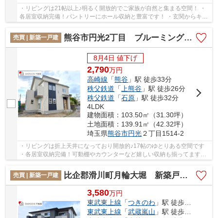
・リビングは21帖以上♪明るく開放的でご家族が自然と集まる空間！ ・
各居室収納完備！パントリーにホール収納と豊富です！ ・玄関からキッ
チン、リビングへと回遊動線で家事ラク設計♪ ...
熊谷市円光2丁目 ブルーミングガーデン 新築戸建 全1棟 1号棟
売買 | 新築一戸建
8月4日 値下げ
2,790
万
円
高崎線
「
熊谷
」駅 徒歩33分
秩父鉄道
「
上熊谷
」駅 徒歩26分
秩父鉄道
「
石原
」駅 徒歩32分
4LDK
建物面積：103.50㎡（31.30坪）
土地面積：139.91㎡（42.32坪）
埼玉県
熊谷市
円光
２丁目1514-2
・リビングは折上天井になっており開放的♪17帖のゆとりある空間です
・各居室収納完備！可動棚やカウンターなど嬉しい収納も揃ってます！
・徒歩圏内に商業施設が揃う便利な住環境です...
比企郡滑川町月輪大堀 新築戸建 全8区画 1号棟
売買 | 新築一戸建
3,580
万
円
東武東上線
「
つきのわ
」駅 徒歩10分
東武東上線
「
武蔵嵐山
」駅 徒歩33分