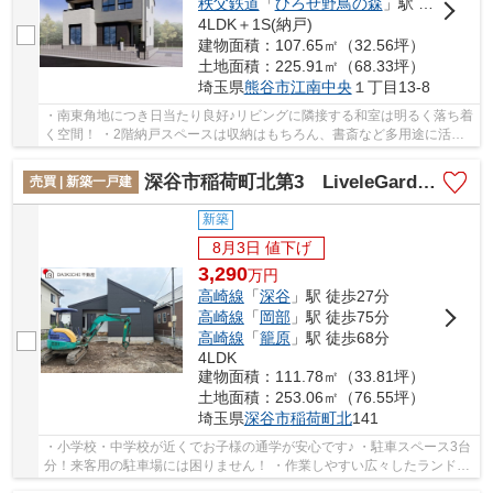
秩父鉄道
「
ひろせ野鳥の森
」駅 徒歩62分
4LDK＋1S(納戸)
建物面積：107.65㎡（32.56坪）
土地面積：225.91㎡（68.33坪）
埼玉県
熊谷市
江南中央
１丁目13-8
・南東角地につき日当たり良好♪リビングに隣接する和室は明るく落ち着
く空間！ ・2階納戸スペースは収納はもちろん、書斎など多用途に活用
可能！ ・徒歩10分圏内に、お買い物施設や公...
深谷市稲荷町北第3 LiveleGarden.s 新築戸建 全3棟 3号棟
売買 | 新築一戸建
新築
8月3日 値下げ
3,290
万
円
高崎線
「
深谷
」駅 徒歩27分
高崎線
「
岡部
」駅 徒歩75分
高崎線
「
籠原
」駅 徒歩68分
4LDK
建物面積：111.78㎡（33.81坪）
土地面積：253.06㎡（76.55坪）
埼玉県
深谷市
稲荷町北
141
・小学校・中学校が近くでお子様の通学が安心です♪ ・駐車スペース3台
分！来客用の駐車場には困りません！ ・作業しやすい広々したランドリ
ールーム！ 「今から見たい！」大歓迎です...