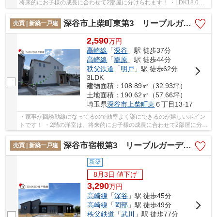
将来的にお子様の成長に合わせて2部屋に分けられます！ ・LDK18.0帖
で広々ゆったり寛げます！ 「今から見たい！」...
深谷市上柴町東第3 リーブルガーデン 新築戸建 全2棟 1号棟
売買 | 新築一戸建
2,590
万
円
高崎線
「
深谷
」駅 徒歩37分
高崎線
「
籠原
」駅 徒歩44分
秩父鉄道
「
明戸
」駅 徒歩62分
3LDK
建物面積：108.89㎡（32.93坪）
土地面積：190.62㎡（57.66坪）
埼玉県
深谷市
上柴町東
６丁目13-17
・家事が回誘動線になってるので効率よく楽にできるのが嬉しいポイン
トです！ ・2階の洋室は、将来的にお子様の成長に合わせて2部屋に分け
られます！ ・小学校まで徒歩9分と近く、公園...
深谷市宿根第3 リーブルガーデン 新築戸建 全1棟 1号棟
売買 | 新築一戸建
新築
8月3日 値下げ
3,290
万
円
高崎線
「
深谷
」駅 徒歩45分
高崎線
「
岡部
」駅 徒歩49分
秩父鉄道
「
武川
」駅 徒歩77分