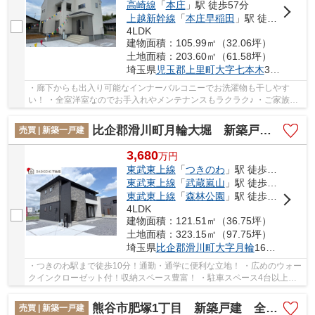
高崎線
「
本庄
」駅 徒歩57分
上越新幹線
「
本庄早稲田
」駅 徒歩55分
4LDK
建物面積：105.99㎡（32.06坪）
土地面積：203.60㎡（61.58坪）
埼玉県
児玉郡上里町
大字七本木
3155-1
・廊下からも出入り可能なインナーバルコニーでお洗濯物も干しやす
い！ ・全室洋室なのでお手入れやメンテナンスもラクラク♪ ・ご家族の
お履物もすっきり収納可能なシューズクローク付...
比企郡滑川町月輪大堀 新築戸建 全8区画 3号棟
売買 | 新築一戸建
3,680
万
円
東武東上線
「
つきのわ
」駅 徒歩10分
東武東上線
「
武蔵嵐山
」駅 徒歩33分
東武東上線
「
森林公園
」駅 徒歩36分
4LDK
建物面積：121.51㎡（36.75坪）
土地面積：323.15㎡（97.75坪）
埼玉県
比企郡滑川町
大字月輪
1601-1
・つきのわ駅まで徒歩10分！通勤・通学に便利な立地！ ・広めのウォー
クインクローゼット付！収納スペース豊富！ ・駐車スペース4台以上！
来客用の駐車場には困りません！ 「今から見...
熊谷市肥塚1丁目 新築戸建 全2区画 1号棟
売買 | 新築一戸建