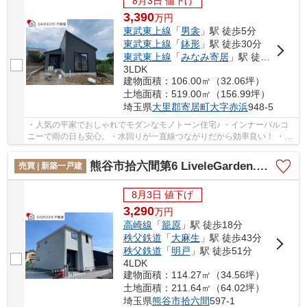
8月3日 値下げ
3,390
万
円
東武東上線
「
男衾
」駅 徒歩5分
東武東上線
「
鉢形
」駅 徒歩30分
東武東上線
「
みなみ寄居
」駅 徒歩30分
3LDK
建物面積：106.00㎡（32.06坪）
土地面積：519.00㎡（156.99坪）
埼玉県
大里郡寄居町
大字赤浜
948-5
・人気の平家でおしゃれでモダンなモノトーン住宅♪ ・インナーバルコ
ニーで雨の日も安心。・水回りが一直線つながりだから効率良い！ ・
WIC・広いシューズクロークで収納バッチリ⭐︎ ...
熊谷市拾六間第6 LiveleGarden.s 新築戸建 全2棟 1号棟
売買 | 新築一戸建
8月3日 値下げ
3,290
万
円
高崎線
「
籠原
」駅 徒歩18分
秩父鉄道
「
大麻生
」駅 徒歩43分
秩父鉄道
「
明戸
」駅 徒歩51分
4LDK
建物面積：114.27㎡（34.56坪）
土地面積：211.64㎡（64.02坪）
埼玉県
熊谷市
拾六間
597-1