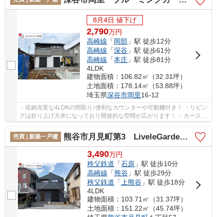
8月4日 値下げ
2,790
万
円
高崎線
「
岡部
」駅 徒歩12分
高崎線
「
深谷
」駅 徒歩61分
高崎線
「
本庄
」駅 徒歩81分
4LDK
建物面積：106.82㎡（32.31坪）
土地面積：178.14㎡（53.88坪）
埼玉県
深谷市
岡里
16-12
・収納充実な4LDKの間取り♪便利なカウンターや可動棚付き！ ・リビン
グは折り上げ天井になっており開放的な空間が広がります！ ・カースペ
ースは並列3台駐車可能！来客時も困りません...
熊谷市月見町第3 LiveleGarden.s 新築戸建 全1棟 1号棟
売買 | 新築一戸建
3,490
万
円
秩父鉄道
「
石原
」駅 徒歩10分
高崎線
「
熊谷
」駅 徒歩29分
秩父鉄道
「
上熊谷
」駅 徒歩18分
4LDK
建物面積：103.71㎡（31.37坪）
土地面積：151.22㎡（45.74坪）