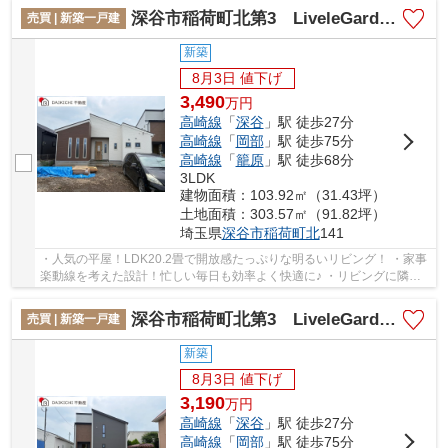
深谷市稲荷町北第3 LiveleGarden.s新築戸建 全3棟 2号棟
売買 | 新築一戸建
新築
8月3日 値下げ
3,490
万
円
高崎線
「
深谷
」駅 徒歩27分
高崎線
「
岡部
」駅 徒歩75分
高崎線
「
籠原
」駅 徒歩68分
3LDK
建物面積：103.92㎡（31.43坪）
土地面積：303.57㎡（91.82坪）
埼玉県
深谷市
稲荷町北
141
・人気の平屋！LDK20.2畳で開放感たっぷりな明るいリビング！ ・家事
楽動線を考えた設計！忙しい毎日も効率よく快適に♪ ・リビングに隣接
した畳コーナーはお子様のお昼寝スペースにも...
深谷市稲荷町北第3 LiveleGarden.s 新築戸建 全3棟 1号棟
売買 | 新築一戸建
新築
8月3日 値下げ
3,190
万
円
高崎線
「
深谷
」駅 徒歩27分
高崎線
「
岡部
」駅 徒歩75分