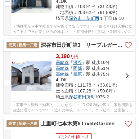
4LDK
建物面積：103.91㎡（31.43坪）
土地面積：203.62㎡（61.59坪）
埼玉県
深谷市
上柴町西
１丁目16-10
・幼稚園から中学校までが程近くて安心です！ ・一部吹き抜け天井にな
ってるので日が差し込み心地よい！ ・長期優良住宅認定・制震ダンパ
ー・耐震等級3⭐︎ 「今から見たい！」大歓迎で...
深谷市田所町第3 リーブルガーデン 新築戸建 全2棟 2号棟
売買 | 新築一戸建
3,190
万
円
高崎線
「
深谷
」駅 徒歩10分
高崎線
「
岡部
」駅 徒歩51分
高崎線
「
籠原
」駅 徒歩75分
4LDK
建物面積：111.78㎡（33.81坪）
土地面積：167.28㎡（50.6坪）
埼玉県
深谷市
田所町
1076-2
・家事ラク動線で効率的にこなせる！ ・LDK20.2帖で広々、家族団欒も
自然に増えそうです！ ・近くに学校、スーパー、コンビニ、公園整った
好環境！ 「今から見たい！」大歓迎です♪お...
上里町七本木第6 LiveleGarden.s 新築戸建 全8棟 5号棟
売買 | 新築一戸建
7月27日 値下げ