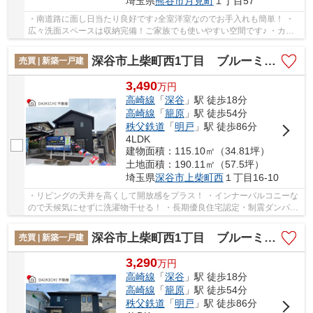
埼玉県
熊谷市
月見町
１丁目57
・南道路に面し日当たり良好です♪全室洋室なのでお手入れも簡単！ ・
広々洗面スペースは収納完備！ご家族でも使いやすい空間です♪ ・カー
スペースは並列3台駐車可能です！ 「今から見...
深谷市上柴町西1丁目 ブルーミングガーデン 全4棟 4号棟
売買 | 新築一戸建
3,490
万
円
高崎線
「
深谷
」駅 徒歩18分
高崎線
「
籠原
」駅 徒歩54分
秩父鉄道
「
明戸
」駅 徒歩86分
4LDK
建物面積：115.10㎡（34.81坪）
土地面積：190.11㎡（57.5坪）
埼玉県
深谷市
上柴町西
１丁目16-10
・リビングの天井を高くして開放感をプラス！ ・インナーバルコニーな
ので天候気にせずに洗濯物干せる！ ・長期優良住宅認定・制震ダンパ
ー・耐震等級3⭐︎ 「今から見たい！」大歓迎で...
深谷市上柴町西1丁目 ブルーミングガーデン 全4棟 2号棟
売買 | 新築一戸建
3,290
万
円
高崎線
「
深谷
」駅 徒歩18分
高崎線
「
籠原
」駅 徒歩54分
秩父鉄道
「
明戸
」駅 徒歩86分