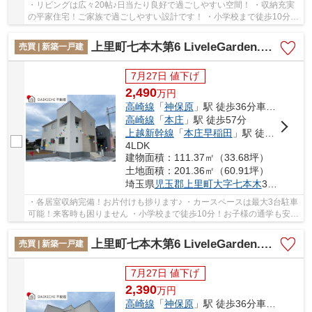
・リビングは広々20帖♪日当たり良好で過ごしやすい空間！ ・収納充実
の平家住宅！ご家族で過ごしやすい設計です！ ・小学校まで徒歩10分！
お子様の通学も安心です！ 「今から見たい！...
上里町七本木第6 LiveleGarden.s 新築戸建 全8棟 3号棟
売買 | 新築一戸建
7月27日 値下げ
2,490
万
円
高崎線
「
神保原
」駅 徒歩36分車7分
高崎線
「
本庄
」駅 徒歩57分
上越新幹線
「
本庄早稲田
」駅 徒歩55分
4LDK
建物面積：111.37㎡（33.68坪）
土地面積：201.36㎡（60.91坪）
埼玉県
児玉郡上里町
大字七本木
3155-1
・各居室収納完備！お片付けも捗ります♪ ・カースペースは最大3台駐車
可能！来客時も困りません ・小学校まで徒歩10分！お子様の通学も安心
です！ 「今から見たい！」大歓迎です♪お気...
上里町七本木第6 LiveleGarden.s 新築戸建 全8棟 1号棟
売買 | 新築一戸建
7月27日 値下げ
2,390
万
円
高崎線
「
神保原
」駅 徒歩36分車7分