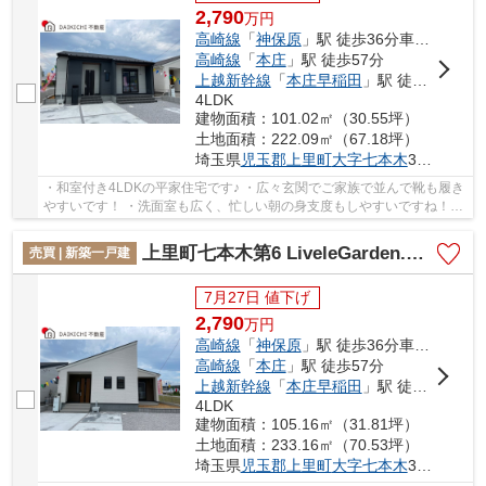
2,790
万
円
高崎線
「
神保原
」駅 徒歩36分車7分
高崎線
「
本庄
」駅 徒歩57分
上越新幹線
「
本庄早稲田
」駅 徒歩55分
4LDK
建物面積：101.02㎡（30.55坪）
土地面積：222.09㎡（67.18坪）
埼玉県
児玉郡上里町
大字七本木
3155-1
・和室付き4LDKの平家住宅です♪ ・広々玄関でご家族で並んで靴も履き
やすいです！ ・洗面室も広く、忙しい朝の身支度もしやすいですね！
「今から見たい！」大歓迎です♪お気軽にお問...
上里町七本木第6 LiveleGarden.s 新築戸建 全8棟 6号棟
売買 | 新築一戸建
7月27日 値下げ
2,790
万
円
高崎線
「
神保原
」駅 徒歩36分車7分
高崎線
「
本庄
」駅 徒歩57分
上越新幹線
「
本庄早稲田
」駅 徒歩55分
4LDK
建物面積：105.16㎡（31.81坪）
土地面積：233.16㎡（70.53坪）
埼玉県
児玉郡上里町
大字七本木
3155-1