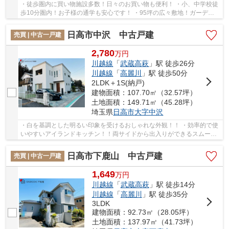
・徒歩圏内に買い物施設多数！日々のお買い物も便利！ ・小、中学校徒
歩10分圏内！お子様の通学も安心です！ ・95坪の広々敷地！ガーデニ
ングなども楽しめるお庭あり♪ 経験豊富なキャ...
日高市中沢 中古戸建
売買 | 中古一戸建
2,780
万
円
川越線
「
武蔵高萩
」駅 徒歩26分
川越線
「
高麗川
」駅 徒歩50分
2LDK＋1S(納戸)
建物面積：107.70㎡（32.57坪）
土地面積：149.71㎡（45.28坪）
埼玉県
日高市
大字中沢
・白を基調とした明るい印象を受けるおしゃれな外観！！ ・効率的で使
いやすいアイランドキッチン！！両サイドから出入りができるスムーズ
な動線！ ・大容量のWIC付きの主寝室！！お気...
日高市下鹿山 中古戸建
売買 | 中古一戸建
1,649
万
円
川越線
「
武蔵高萩
」駅 徒歩14分
川越線
「
高麗川
」駅 徒歩35分
3LDK
建物面積：92.73㎡（28.05坪）
土地面積：137.97㎡（41.73坪）