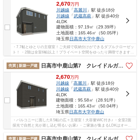
2,670
万
円
川越線
「
高麗川
」駅 徒歩18分
川越線
「
武蔵高萩
」駅 徒歩40分
4LDK
建物面積：97.19㎡（29.39坪）
土地面積：165.46㎡（50.05坪）
埼玉県
日高市
大字中鹿山
・7.7帖とゆとりの主寝室！ご夫婦で収納分けができるダブルクローゼッ
ト！ ・2階は全室6帖以上！プライベート空間をゆったり満喫できますね
♪ ・リビングには和室が隣接しており、ご家...
日高市中鹿山第7 クレイドルガーデン 新築戸建 全10棟 2号棟
売買 | 新築一戸建
2,670
万
円
川越線
「
高麗川
」駅 徒歩18分
川越線
「
武蔵高萩
」駅 徒歩40分
4LDK
建物面積：95.58㎡（28.91坪）
土地面積：165.43㎡（50.04坪）
埼玉県
日高市
大字中鹿山
・バルコニーに面した8.5帖の広々主寝室！大容量WIC付き♪ ・全室2面
採光で自然と光が差し込む明るいお家♪ ・ご家族が集まるLDKはオープ
ンキッチンを採用！リビングにいるご家族と会話...
日高市中鹿山第7 クレイドルガーデン 新築戸建 全10棟 1号棟
売買 | 新築一戸建