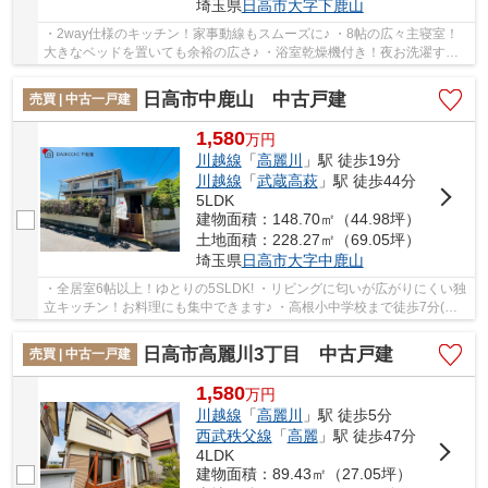
埼玉県
日高市
大字下鹿山
・2way仕様のキッチン！家事動線もスムーズに♪ ・8帖の広々主寝室！
大きなベッドを置いても余裕の広さ♪ ・浴室乾燥機付き！夜お洗濯する
方には嬉しい機能です♪ 経験豊富なキャリアの...
日高市中鹿山 中古戸建
売買 | 中古一戸建
1,580
万
円
川越線
「
高麗川
」駅 徒歩19分
川越線
「
武蔵高萩
」駅 徒歩44分
5LDK
建物面積：148.70㎡（44.98坪）
土地面積：228.27㎡（69.05坪）
埼玉県
日高市
大字中鹿山
・全居室6帖以上！ゆとりの5SLDK! ・リビングに匂いが広がりにくい独
立キッチン！お料理にも集中できます♪ ・高根小中学校まで徒歩7分(約
560m )！お子様の通学も安心な立地！ 経験豊...
日高市高麗川3丁目 中古戸建
売買 | 中古一戸建
1,580
万
円
川越線
「
高麗川
」駅 徒歩5分
西武秩父線
「
高麗
」駅 徒歩47分
4LDK
建物面積：89.43㎡（27.05坪）