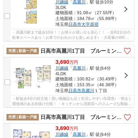
川越線
「
高麗川
」駅 徒歩10分
3LDK
建物面積：91.08㎡（27.55坪）
土地面積：184.78㎡（55.89坪）
埼玉県
日高市
大字原宿
・高麗川駅まで徒歩10分！！お帰りが遅い日も安心！！ ・並列2台分の
駐車スペースあり！お車でのお出かけも楽しめます♪ ・大容量のWIC付
きの主寝室！ 経験豊富なキャリアのあるスタッ...
日高市高麗川1丁目 ブルーミングガーデン 新築戸建 全5棟 5号棟
売買 | 新築一戸建
3,690
万
円
川越線
「
高麗川
」駅 徒歩4分
4LDK
建物面積：100.82㎡（30.49坪）
土地面積：153.35㎡（46.38坪）
埼玉県
日高市
高麗川
１丁目
・駅徒歩4分の好立地！買い物施設も近く生活しやすい住環境♪ ・明るく
開放感のある吹抜け仕様！ ・キッチンから洗面室へのスムーズな動線で
家事効率アップ！ 経験豊富なキャリアのあ...
日高市高麗川1丁目 ブルーミングガーデン 新築戸建 全5棟 4号棟
売買 | 新築一戸建
3,690
万
円
川越線
「
高麗川
」駅 徒歩4分