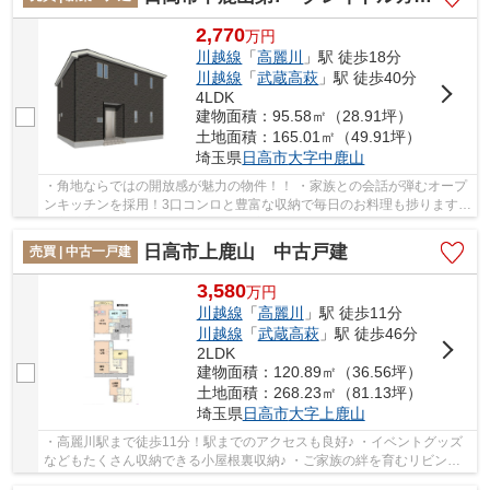
2,770
万
円
川越線
「
高麗川
」駅 徒歩18分
川越線
「
武蔵高萩
」駅 徒歩40分
4LDK
建物面積：95.58㎡（28.91坪）
土地面積：165.01㎡（49.91坪）
埼玉県
日高市
大字中鹿山
・角地ならではの開放感が魅力の物件！！ ・家族との会話が弾むオープ
ンキッチンを採用！3口コンロと豊富な収納で毎日のお料理も捗ります♪
・主寝室は大容量のWIC付き！全居室に収納ス...
日高市上鹿山 中古戸建
売買 | 中古一戸建
3,580
万
円
川越線
「
高麗川
」駅 徒歩11分
川越線
「
武蔵高萩
」駅 徒歩46分
2LDK
建物面積：120.89㎡（36.56坪）
土地面積：268.23㎡（81.13坪）
埼玉県
日高市
大字上鹿山
・高麗川駅まで徒歩11分！駅までのアクセスも良好♪ ・イベントグッズ
などもたくさん収納できる小屋根裏収納♪ ・ご家族の絆を育むリビング
イン階段♪ 経験豊富なキャリアのあるスタッフ...