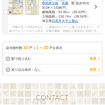
西武秩父線
「
高麗
」駅 徒歩45分
3LDK＋1S(納戸)
建物面積：93.96㎡（28.42坪）
土地面積：130.74㎡（39.54坪）
埼玉県
日高市
大字上鹿山
・20帖の広々LDKを中心に、ご家族がゆったりと過ごせる住まい！ ・3
帖のテレワークルーム付き。仕事や趣味、収納など多目的に活用できる
便利な空間！ ・対面キッチンと広めの洗面室を...
30
1～30
該当物件数
戸
戸を表示
駅で絞り込む
変更
変更
絞り込み条件：
なし
CONTACT