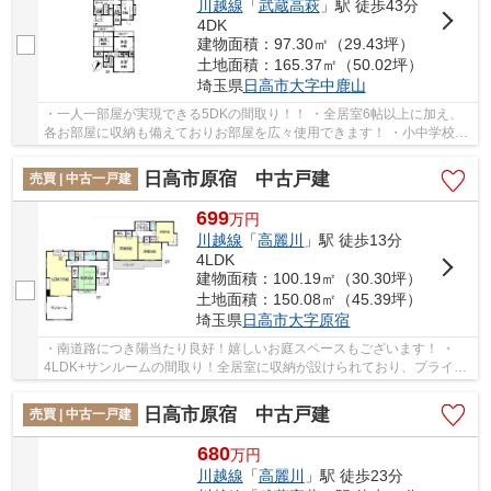
川越線
「
武蔵高萩
」駅 徒歩43分
4DK
建物面積：97.30㎡（29.43坪）
土地面積：165.37㎡（50.02坪）
埼玉県
日高市
大字中鹿山
・一人一部屋が実現できる5DKの間取り！！ ・全居室6帖以上に加え、
各お部屋に収納も備えておりお部屋を広々使用できます！ ・小中学校ま
で徒歩10分！お子様の通学も安心です♪ 経験豊...
日高市原宿 中古戸建
売買 | 中古一戸建
699
万
円
川越線
「
高麗川
」駅 徒歩13分
4LDK
建物面積：100.19㎡（30.30坪）
土地面積：150.08㎡（45.39坪）
埼玉県
日高市
大字原宿
・南道路につき陽当たり良好！嬉しいお庭スペースもございます！ ・
4LDK+サンルームの間取り！全居室に収納が設けられており、プライベ
ートタイムもゆったりくつろげます♪ ・主寝室は...
日高市原宿 中古戸建
売買 | 中古一戸建
680
万
円
川越線
「
高麗川
」駅 徒歩23分