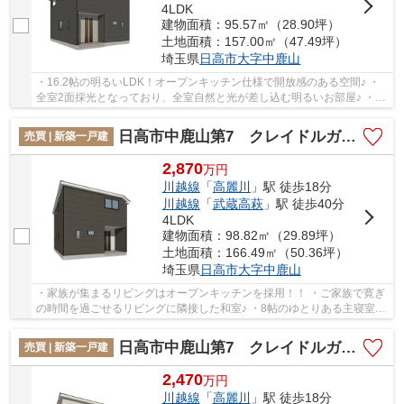
4LDK
建物面積：95.57㎡（28.90坪）
土地面積：157.00㎡（47.49坪）
埼玉県
日高市
大字中鹿山
・16.2帖の明るいLDK！オープンキッチン仕様で開放感のある空間♪ ・
全室2面採光となっており、全室自然と光が差し込む明るいお部屋♪ ・並
列2台分の駐車スペースあり！お車の入れ替えが...
日高市中鹿山第7 クレイドルガーデン 新築戸建 全10棟 8号棟
売買 | 新築一戸建
2,870
万
円
川越線
「
高麗川
」駅 徒歩18分
川越線
「
武蔵高萩
」駅 徒歩40分
4LDK
建物面積：98.82㎡（29.89坪）
土地面積：166.49㎡（50.36坪）
埼玉県
日高市
大字中鹿山
・家族が集まるリビングはオープンキッチンを採用！！ ・ご家族で寛ぎ
の時間を過ごせるリビングに隣接した和室♪ ・8帖のゆとりある主寝室に
はダブルクローゼットを完備！ 経験豊富な...
日高市中鹿山第7 クレイドルガーデン 新築戸建 全10棟 7号棟
売買 | 新築一戸建
2,470
万
円
川越線
「
高麗川
」駅 徒歩18分