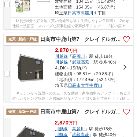
建物面積：104.13㎡（31.49坪）
土地面積：154.95㎡（46.87坪）
埼玉県
日高市
高麗川
１丁目
・駅徒歩4分の好立地！買い物施設も近く生活しやすい住環境♪ ・2way
仕様の洗面室！スムーズな家事動線で家事効率アップ！ ・8帖の広々主
寝室！大きなベッドやドレッサーなど置けちゃい...
日高市中鹿山第7 クレイドルガーデン 新築戸建 全10棟 10号棟
売買 | 新築一戸建
2,870
万
円
川越線
「
高麗川
」駅 徒歩18分
川越線
「
武蔵高萩
」駅 徒歩40分
4LDK＋1S(納戸)
建物面積：98.81㎡（29.88坪）
土地面積：172.49㎡（52.17坪）
埼玉県
日高市
大字中鹿山
・キッチンから洗面へのスムーズな動線！家事効率もアップ！ ・あると
嬉しいリビング収納！お掃除用品などさっと取り出せて便利！ ・3帖の
テレワークルームを設けた間取り！書斎や趣味...
日高市中鹿山第7 クレイドルガーデン 新築戸建 全10棟 9号棟
売買 | 新築一戸建
2,870
万
円
川越線
「
高麗川
」駅 徒歩18分
川越線
「
武蔵高萩
」駅 徒歩40分