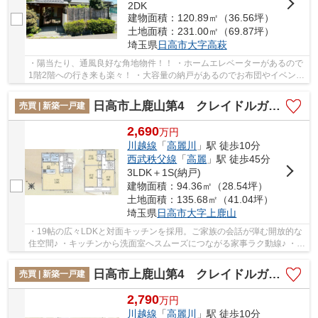
2DK
建物面積：120.89㎡（36.56坪）
土地面積：231.00㎡（69.87坪）
埼玉県
日高市
大字高萩
・陽当たり、通風良好な角地物件！！ ・ホームエレベーターがあるので
1階2階への行き来も楽々！ ・大容量の納戸があるのでお布団やイベント
グッズなどたくさん収納できます♪ 「今から...
日高市上鹿山第4 クレイドルガーデン 新築戸建 全3棟 3号棟
売買 | 新築一戸建
2,690
万
円
川越線
「
高麗川
」駅 徒歩10分
西武秩父線
「
高麗
」駅 徒歩45分
3LDK＋1S(納戸)
建物面積：94.36㎡（28.54坪）
土地面積：135.68㎡（41.04坪）
埼玉県
日高市
大字上鹿山
・19帖の広々LDKと対面キッチンを採用。ご家族の会話が弾む開放的な
住空間♪ ・キッチンから洗面室へスムーズにつながる家事ラク動線♪ ・ス
ーパー・コンビニ・ドラッグストアが徒歩10分...
日高市上鹿山第4 クレイドルガーデン 新築戸建 全3棟 2号棟
売買 | 新築一戸建
2,790
万
円
川越線
「
高麗川
」駅 徒歩10分