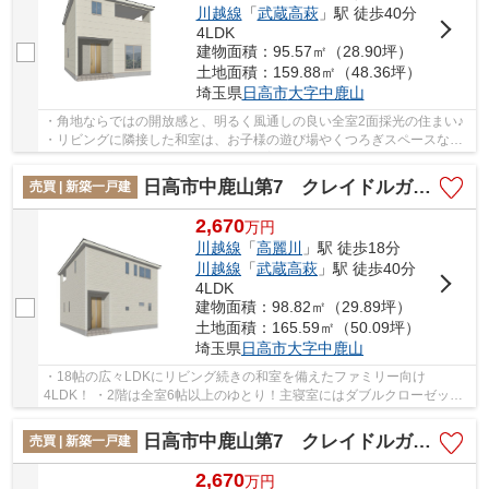
川越線
「
武蔵高萩
」駅 徒歩40分
4LDK
建物面積：95.57㎡（28.90坪）
土地面積：159.88㎡（48.36坪）
埼玉県
日高市
大字中鹿山
・角地ならではの開放感と、明るく風通しの良い全室2面採光の住まい♪
・リビングに隣接した和室は、お子様の遊び場やくつろぎスペースなど
大活躍♪ ・家族が顔を合わせる機会が増えるリ...
日高市中鹿山第7 クレイドルガーデン 新築戸建 全10棟 6号棟
売買 | 新築一戸建
2,670
万
円
川越線
「
高麗川
」駅 徒歩18分
川越線
「
武蔵高萩
」駅 徒歩40分
4LDK
建物面積：98.82㎡（29.89坪）
土地面積：165.59㎡（50.09坪）
埼玉県
日高市
大字中鹿山
・18帖の広々LDKにリビング続きの和室を備えたファミリー向け
4LDK！ ・2階は全室6帖以上のゆとり！主寝室にはダブルクローゼット
を設けた間取り♪ ・ご家族が集まるLDKはオープンキッチ...
日高市中鹿山第7 クレイドルガーデン 新築戸建 全10棟 5号棟
売買 | 新築一戸建
2,670
万
円