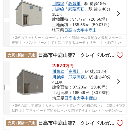
川越線
「
高麗川
」駅 徒歩18分
川越線
「
武蔵高萩
」駅 徒歩40分
3LDK
建物面積：94.77㎡（28.66坪）
土地面積：165.55㎡（50.07坪）
埼玉県
日高市
大字中鹿山
・3帖のファミリークローゼットや1・2階ホール収納など収納スペース
充実！ ・パントリーとしても活用できるユーティリティ！ ・独立したラ
ンドリールームを備え、家事動線に配慮した住...
日高市中鹿山第7 クレイドルガーデン 新築戸建 全10棟 4号棟
売買 | 新築一戸建
2,670
万
円
川越線
「
高麗川
」駅 徒歩18分
川越線
「
武蔵高萩
」駅 徒歩40分
4LDK
建物面積：97.20㎡（29.40坪）
土地面積：165.49㎡（50.06坪）
埼玉県
日高市
大字中鹿山
・8帖の広々主寝室！大きなベッドを置いても余裕の広さ♪ ・2階は全室6
帖以上！プライベート空間をゆったり満喫できますね♪ ・キッチンから
洗面へのスムーズな動線で家事効率アップ！ ...
日高市中鹿山第7 クレイドルガーデン 新築戸建 全10棟 3号棟
売買 | 新築一戸建