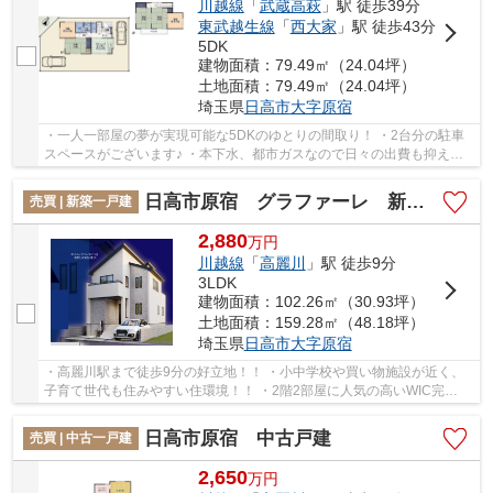
川越線
「
武蔵高萩
」駅 徒歩39分
東武越生線
「
西大家
」駅 徒歩43分
5DK
建物面積：79.49㎡（24.04坪）
土地面積：79.49㎡（24.04坪）
埼玉県
日高市
大字原宿
・一人一部屋の夢が実現可能な5DKのゆとりの間取り！ ・2台分の駐車
スペースがございます♪ ・本下水、都市ガスなので日々の出費も抑えら
れます♪ 経験豊富なキャリアのあるスタッフが...
日高市原宿 グラファーレ 新築戸建 全1棟 1号棟
売買 | 新築一戸建
2,880
万
円
川越線
「
高麗川
」駅 徒歩9分
3LDK
建物面積：102.26㎡（30.93坪）
土地面積：159.28㎡（48.18坪）
埼玉県
日高市
大字原宿
・高麗川駅まで徒歩9分の好立地！！ ・小中学校や買い物施設が近く、
子育て世代も住みやすい住環境！！ ・2階2部屋に人気の高いWIC完
備！！ 経験豊富なキャリアのあるスタッフが物件...
日高市原宿 中古戸建
売買 | 中古一戸建
2,650
万
円