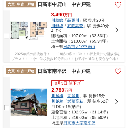
日高市中鹿山 中古戸建
売買 | 中古一戸建
3,490
万
円
川越線
「
高麗川
」駅 徒歩20分
川越線
「
武蔵高萩
」駅 徒歩40分
4LDK
建物面積：107.00㎡（32.36坪）
土地面積：218.00㎡（65.94坪）
埼玉県
日高市
大字中鹿山
・2025年築の築浅物件！！ ・18帖の広々LDK！！折上天井で開放感を
プラス！！ ・小中学校徒歩10分圏内！！お子様の通学も安心な立地！！
経験豊富なキャリアのあるスタッフが物件資料...
日高市南平沢 中古戸建
売買 | 中古一戸建
8月3日 値下げ
2,780
万
円
川越線
「
高麗川
」駅 徒歩15分
川越線
「
武蔵高萩
」駅 徒歩52分
2LDK＋1S(納戸)
建物面積：102.95㎡（31.14坪）
土地面積：316.00㎡（95.59坪）
埼玉県
日高市
大字南平沢