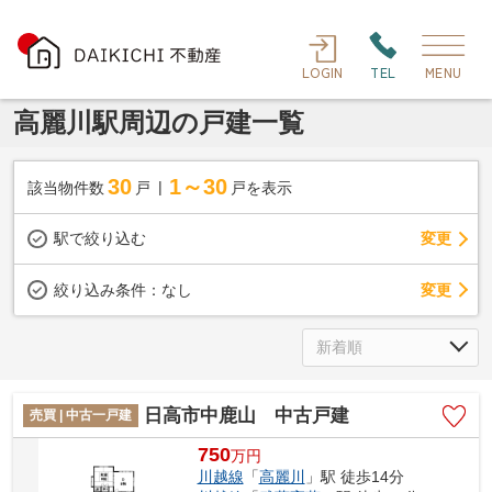
LOGIN
TEL
MENU
高麗川駅周辺の戸建一覧
30
1～30
該当物件数
戸
戸を表示
駅で絞り込む
変更
変更
絞り込み条件：
なし
日高市中鹿山 中古戸建
売買 | 中古一戸建
750
万
円
川越線
「
高麗川
」駅 徒歩14分