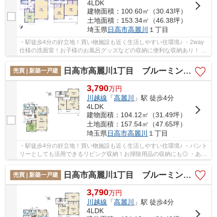
4LDK
建物面積：100.60㎡（30.43坪）
土地面積：153.34㎡（46.38坪）
埼玉県
日高市
高麗川
１丁目
・駅徒歩4分の好立地！買い物施設も近く生活しやすい住環境♪ ・2way
仕様の洗面室！お子様のお風呂グッズなどの収納に便利な収納あり！ ・
ご家族と会話が弾む対面キッチン！換気もでき...
日高市高麗川1丁目 ブルーミングガーデン 新築戸建 全5棟 3号棟
売買 | 新築一戸建
3,790
万
円
川越線
「
高麗川
」駅 徒歩4分
4LDK
建物面積：104.12㎡（31.49坪）
土地面積：157.54㎡（47.65坪）
埼玉県
日高市
高麗川
１丁目
・駅徒歩4分の好立地！買い物施設も近く生活しやすい住環境♪ ・パント
リーとしても活用できるリビング収納！お掃除用品の収納にも◎ ・ある
と嬉しい土間収納！アウトドア用品やベビーカ...
日高市高麗川1丁目 ブルーミングガーデン 新築戸建 全5棟 2号棟
売買 | 新築一戸建
3,790
万
円
川越線
「
高麗川
」駅 徒歩4分
4LDK