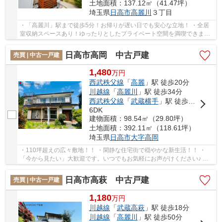
土地面積：137.12㎡（41.47坪）
埼玉県
日高市
高麗川
３丁目
・「高麗川」駅まで徒歩5分！お帰りが遅い日でも安心な立地！ ・全居
室収納スペースあり！ゆったりとしたプライベート空間を満喫できま
す！ ・前面道路6m！お車の出入りも安心です！ ...
日高市高岡 中古戸建
売買 | 中古一戸建
1,480
万
円
西武秩父線
「
高麗
」駅 徒歩20分
川越線
「
高麗川
」駅 徒歩34分
西武秩父線
「
武蔵横手
」駅 徒歩49分
6DK
建物面積：98.54㎡（29.80坪）
土地面積：392.11㎡（118.61坪）
埼玉県
日高市
大字高岡
・110坪超えの広々敷地！！ ・閑静な住宅街で穏やかな新生活！！ ・
「今から見たい」大歓迎です。いつでもお気軽にお声がけください♪ 駅
からの送迎が必要なお客様は駅までお迎えにあ...
日高市高萩 中古戸建
売買 | 中古一戸建
1,180
万
円
川越線
「
武蔵高萩
」駅 徒歩18分
川越線
「
高麗川
」駅 徒歩50分